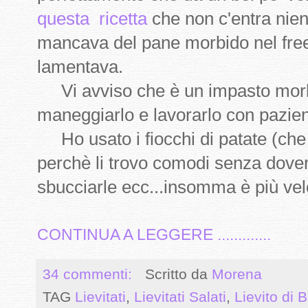
questa
ricetta
che non c'entra nien
mancava del pane morbido nel freez
lamentava.
Vi avviso che è un impasto morbi
maneggiarlo e lavorarlo con pazie
Ho usato i fiocchi di patate (che 
perchè li trovo comodi senza dover 
sbucciarle ecc...insomma è più vel
CONTINUA A LEGGERE .............
34 commenti:
Scritto da
Morena
TAG
Lievitati
,
Lievitati Salati
,
Lievito di B