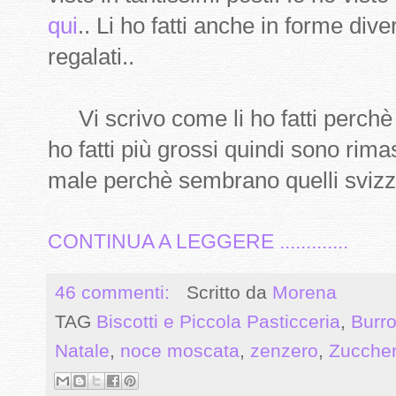
qui
.. Li ho fatti anche in forme dive
regalati..
Vi scrivo come li ho fatti perchè
ho fatti più grossi quindi sono rimas
male perchè sembrano quelli svizze
CONTINUA A LEGGERE .............
46 commenti:
Scritto da
Morena
TAG
Biscotti e Piccola Pasticceria
,
Burr
Natale
,
noce moscata
,
zenzero
,
Zuccher