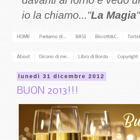
davanti al forno e vedo 
io la chiamo..."
La Magia
"
HOME
Parliamo di...
BASI
Biscotti&C.
Torte
About
Dicono di me..
Libro di Bordo
Copyright
lunedì 31 dicembre 2012
BUON 2013!!!