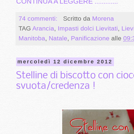
CONTINUA A LEGGERE .............
74 commenti:
Scritto da
Morena
TAG
Arancia
,
Impasti dolci Lievitati
,
Lievi
Manitoba
,
Natale
,
Panificazione
alle
09:
mercoledì 12 dicembre 2012
Stelline di biscotto con cioc
svuota/credenza !