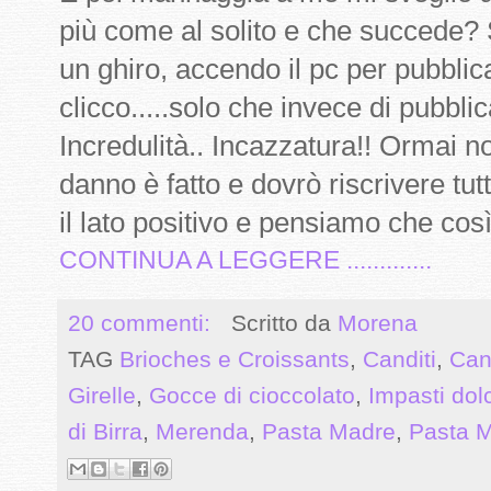
più come al solito e che succede
un ghiro, accendo il pc per pubblic
clicco.....solo che invece di pubbli
Incredulità.. Incazzatura!! Ormai non
danno è fatto e dovrò riscrivere t
il lato positivo e pensiamo che così
CONTINUA A LEGGERE .............
20 commenti:
Scritto da
Morena
TAG
Brioches e Croissants
,
Canditi
,
Can
Girelle
,
Gocce di cioccolato
,
Impasti dolc
di Birra
,
Merenda
,
Pasta Madre
,
Pasta M