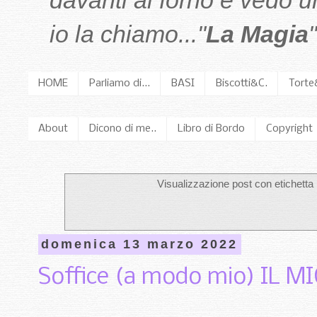
davanti al forno e vedo 
io la chiamo..."
La Magia
"
HOME
Parliamo di...
BASI
Biscotti&C.
Torte
About
Dicono di me..
Libro di Bordo
Copyright
Visualizzazione post con etichetta
domenica 13 marzo 2022
Soffice (a modo mio) IL M