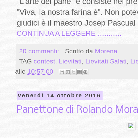
"L'arte del pane" e consiste nel pre
"Viva, la nostra farina è". Non pot
giudici è il maestro Josep Pascual e
CONTINUA A LEGGERE .............
20 commenti:
Scritto da
Morena
TAG
contest
,
Lievitati
,
Lievitati Salati
,
Li
alle
10:57:00
venerdì 14 ottobre 2016
Panettone di Rolando Mora