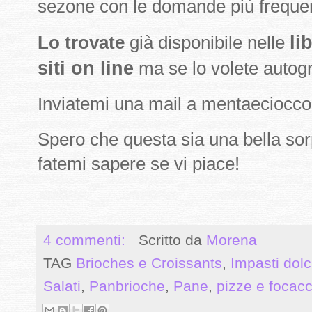
sezone con le domande più frequent
li
Lo trovate
già disponibile nelle
siti on line
ma se lo volete autog
Inviatemi una mail a mentaecioc
Spero che questa sia una bella sor
fatemi sapere se vi piace!
4 commenti:
Scritto da
Morena
TAG
Brioches e Croissants
,
Impasti dolci
Salati
,
Panbrioche
,
Pane
,
pizze e focac