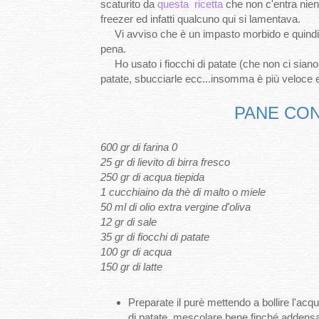
scaturito da
questa
ricetta
che non c'entra nie
freezer ed infatti qualcuno qui si lamentava.
Vi avviso che è un impasto morbido e quindi d
pena.
Ho usato i fiocchi di patate (che non ci siano 
patate, sbucciarle ecc...insomma è più veloce 
PANE CON 
600 gr di farina 0
25 gr di lievito di birra fresco
250 gr di acqua tiepida
1 cucchiaino da thè di malto o miele
50 ml di olio extra vergine d'oliva
12 gr di sale
35 gr di fiocchi di patate
100 gr di acqua
150 gr di latte
Preparate il purè mettendo a bollire l'acqua
di patate, mescolare bene finché addensa.