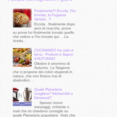
Finalmente!!!.Eccola, l'ho
trovata, la Fugassa
Veneta...!!
Eccola...finalmente dopo
anni di ricerche, prove
su prove ho finalmente trovato quello
che volevo e l'ho trovato qui ....La
ricetta...
CUCINANDO tra cielo e
terra - Profumi e Sapori
d'AUTUNNO
Ottobre è sinonimo di
Autunno. La Stagione
che ci propone dei colori stupendi in
natura, che non finisce mai di
sbalordirci ...
Quale Planetaria
scegliere? KitchenAid o
Kenwood?
Spesso ricevo
messaggi, richieste o
mail che mi chiedono consiglio su
quale Planetaria acquistare. Visto che