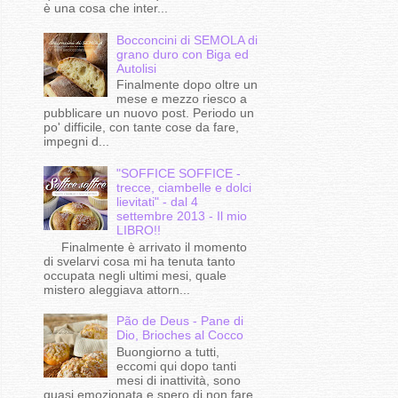
è una cosa che inter...
Bocconcini di SEMOLA di
grano duro con Biga ed
Autolisi
Finalmente dopo oltre un
mese e mezzo riesco a
pubblicare un nuovo post. Periodo un
po' difficile, con tante cose da fare,
impegni d...
"SOFFICE SOFFICE -
trecce, ciambelle e dolci
lievitati" - dal 4
settembre 2013 - Il mio
LIBRO!!
Finalmente è arrivato il momento
di svelarvi cosa mi ha tenuta tanto
occupata negli ultimi mesi, quale
mistero aleggiava attorn...
Pão de Deus - Pane di
Dio, Brioches al Cocco
Buongiorno a tutti,
eccomi qui dopo tanti
mesi di inattività, sono
quasi emozionata e spero di non fare