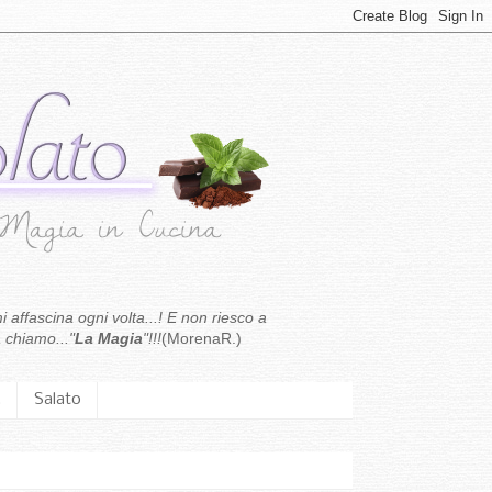
i affascina ogni volta...! E non riesco a
 chiamo..."
La Magia
"!!!
(MorenaR.)
.
Salato