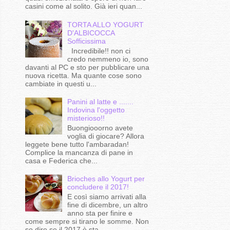
casini come al solito. Già ieri quan...
TORTA ALLO YOGURT
D'ALBICOCCA
Sofficissima
Incredibile!! non ci
credo nemmeno io, sono
davanti al PC e sto per pubblicare una
nuova ricetta. Ma quante cose sono
cambiate in questi u...
Panini al latte e .......
Indovina l'oggetto
misterioso!!
Buongiooorno avete
voglia di giocare? Allora
leggete bene tutto l'ambaradan!
Complice la mancanza di pane in
casa e Federica che...
Brioches allo Yogurt per
concludere il 2017!
E così siamo arrivati alla
fine di dicembre, un altro
anno sta per finire e
come sempre si tirano le somme. Non
so dire se il 2017 è sta...