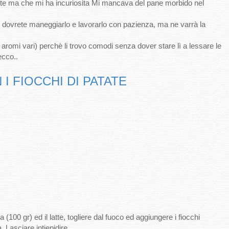
nte ma che mi ha incuriosita Mi mancava del pane morbido nel
ovrete maneggiarlo e lavorarlo con pazienza, ma ne varrà la
aromi vari) perchè li trovo comodi senza dover stare lì a lessare le
ecco..
I FIOCCHI DI PATATE
 (100 gr) ed il latte, togliere dal fuoco ed aggiungere i fiocchi
 Lasciare intiepidire.