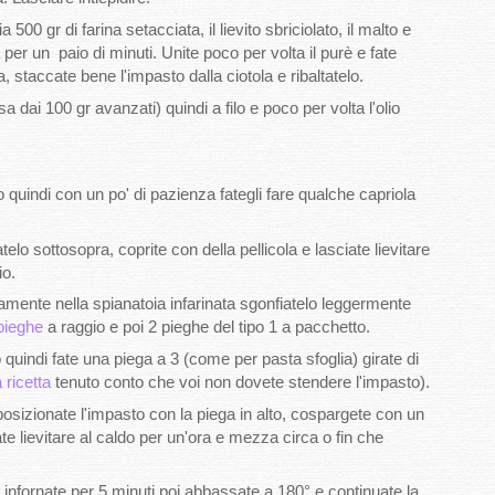
 500 gr di farina setacciata, il lievito sbriciolato, il malto e
per un paio di minuti. Unite poco per volta il purè e fate
 staccate bene l'impasto dalla ciotola e ribaltatelo.
sa dai 100 gr avanzati) quindi a filo e poco per volta l'olio
o quindi con un po' di pazienza fategli fare qualche capriola
atelo sottosopra, coprite con della pellicola e lasciate lievitare
io.
amente nella spianatoia infarinata sgonfiatelo leggermente
 pieghe
a raggio e poi 2 pieghe del tipo 1 a pacchetto.
quindi fate una piega a 3 (come per pasta sfoglia) girate di
 ricetta
tenuto conto che voi non dovete stendere l'impasto).
osizionate l'impasto con la piega in alto, cospargete con un
ate lievitare al caldo per un'ora e mezza circa o fin che
d infornate per 5 minuti poi abbassate a 180° e continuate la