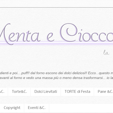
enti e poi....puff!! dal forno escono dei dolci deliziosi!! Ecco...questo m
 davanti al forno e vedo una massa più o meno densa trasformarsi... io la
&C.
Torte&C.
Dolci Lievitati
TORTE di Festa
Pane &C
Copyright
Eventi &C.