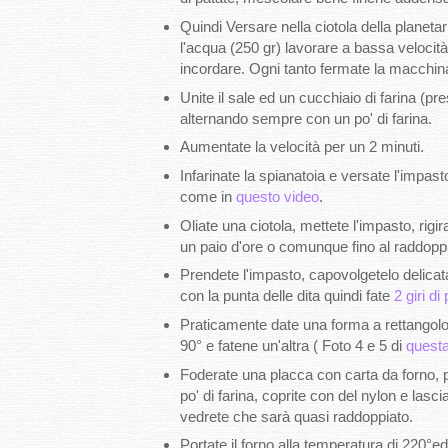
Quindi Versare nella ciotola della planetaria
l'acqua (250 gr) lavorare a bassa velocità 
incordare. Ogni tanto fermate la macchina,
Unite il sale ed un cucchiaio di farina (pre
alternando sempre con un po' di farina.
Aumentate la velocità per un 2 minuti.
Infarinate la spianatoia e versate l'impast
come in
questo video
.
Oliate una ciotola, mettete l'impasto, rigir
un paio d'ore o comunque fino al raddopp
Prendete l'impasto, capovolgetelo delicat
con la punta delle dita quindi fate
2 giri di
Praticamente date una forma a rettangolo 
90° e fatene un'altra ( Foto 4 e 5 di
questa
Foderate una placca con carta da forno, p
po' di farina, coprite con del nylon e lasci
vedrete che sarà quasi raddoppiato.
Portate il forno alla temperatura di 220°e