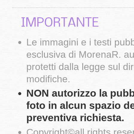
IMPORTANTE
Le
immagini
e i testi pub
esclusiva di
MorenaR.
au
protetti dalla legge sul d
modifiche.
NON autorizzo la pubbli
foto in alcun spazio d
preventiva richiesta.
Copyright
©
all rights res