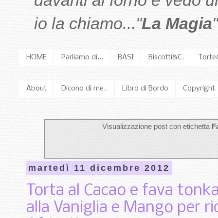
davanti al forno e vedo 
io la chiamo..."
La Magia
"
HOME
Parliamo di...
BASI
Biscotti&C.
Torte
About
Dicono di me..
Libro di Bordo
Copyright
Visualizzazione post con etichetta
F
martedì 11 dicembre 2012
Torta al Cacao e fava tonk
alla Vaniglia e Mango per ri