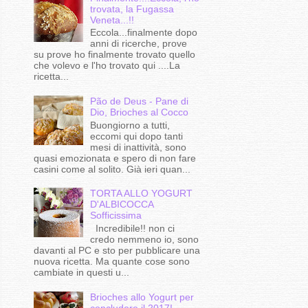
trovata, la Fugassa
Veneta...!!
Eccola...finalmente dopo
anni di ricerche, prove
su prove ho finalmente trovato quello
che volevo e l'ho trovato qui ....La
ricetta...
Pão de Deus - Pane di
Dio, Brioches al Cocco
Buongiorno a tutti,
eccomi qui dopo tanti
mesi di inattività, sono
quasi emozionata e spero di non fare
casini come al solito. Già ieri quan...
TORTA ALLO YOGURT
D'ALBICOCCA
Sofficissima
Incredibile!! non ci
credo nemmeno io, sono
davanti al PC e sto per pubblicare una
nuova ricetta. Ma quante cose sono
cambiate in questi u...
Brioches allo Yogurt per
concludere il 2017!