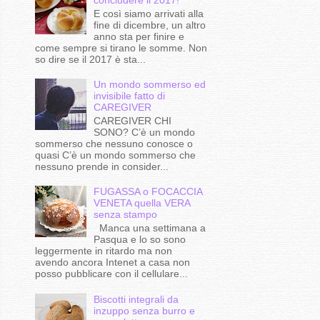
E così siamo arrivati alla
fine di dicembre, un altro
anno sta per finire e
come sempre si tirano le somme. Non
so dire se il 2017 è sta...
Un mondo sommerso ed
invisibile fatto di
CAREGIVER
CAREGIVER CHI
SONO? C’è un mondo
sommerso che nessuno conosce o
quasi C’è un mondo sommerso che
nessuno prende in consider...
FUGASSA o FOCACCIA
VENETA quella VERA
senza stampo
Manca una settimana a
Pasqua e lo so sono
leggermente in ritardo ma non
avendo ancora Intenet a casa non
posso pubblicare con il cellulare...
Biscotti integrali da
inzuppo senza burro e