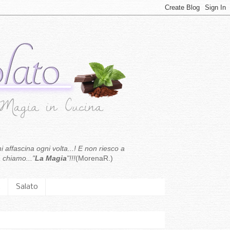
i affascina ogni volta...! E non riesco a
 chiamo..."
La Magia
"!!!
(MorenaR.)
.
Salato