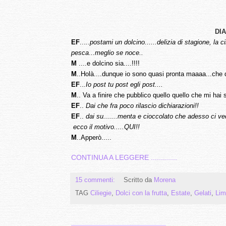
DI
EF
...
..postami un dolcino......delizia di stagione, la c
pesca...meglio se noce..
M
....e dolcino sia....!!!!
M
..Holà....dunque io sono quasi pronta maaaa...che
EF
..
.Io post tu post egli post....
M
.. Va a finire che pubblico quello quello che mi hai sc
EF
..
Dai che fra poco rilascio dichiarazioni!!
EF
..
dai su.......menta e cioccolato che adesso ci ved
ecco il motivo.....QUI!!
M
..Apperò.....
CONTINUA A LEGGERE .............
15 commenti:
Scritto da
Morena
TAG
Ciliegie
,
Dolci con la frutta
,
Estate
,
Gelati
,
Lim