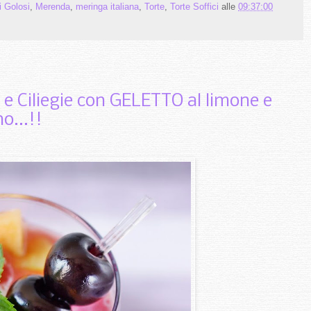
i Golosi
,
Merenda
,
meringa italiana
,
Torte
,
Torte Soffici
alle
09:37:00
 e Ciliegie con GELETTO al limone e
o...!!