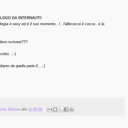
ALOGO DA INTERNAUTI!
iliegia è sexy ed è il suo momento...!...l'albicocca è cocca...e la
 devo scrivere???
ritto ..:-)
iamo da quella parte lì....:)
one
,
Melone
alle
11:00:00