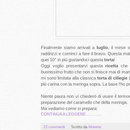
Finalmente siamo arrivati a
luglio
, il mese s
raddrizzi e cominci a fare il bravo. Questa matt
quei 10° in più gustandoci questa
torta
!
Oggi voglio presentarvi questa
ricetta
che h
buonissimo frutto che non si finisce mai di mang
mi sono limitata alla classica
torta di ciliegie
(
più carina con la meringa sopra. La base l'ho 
Niente paura non vi chiederò di usare il term
preparazione del caramello che della meringa.
Ma vediamo come si prepara:
CONTINUA A LEGGERE .............
23 commenti:
Scritto da
Morena