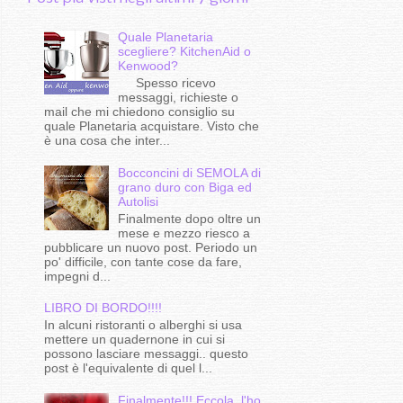
Quale Planetaria
scegliere? KitchenAid o
Kenwood?
Spesso ricevo
messaggi, richieste o
mail che mi chiedono consiglio su
quale Planetaria acquistare. Visto che
è una cosa che inter...
Bocconcini di SEMOLA di
grano duro con Biga ed
Autolisi
Finalmente dopo oltre un
mese e mezzo riesco a
pubblicare un nuovo post. Periodo un
po' difficile, con tante cose da fare,
impegni d...
LIBRO DI BORDO!!!!
In alcuni ristoranti o alberghi si usa
mettere un quadernone in cui si
possono lasciare messaggi.. questo
post è l'equivalente di quel l...
Finalmente!!!.Eccola, l'ho