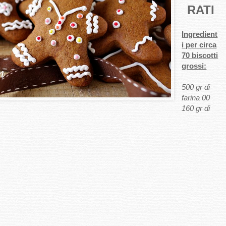
RATI
Ingredient
i per circa
70 biscotti
grossi:
500 gr di
farina 00
160 gr di