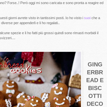
o? Forse..! Però oggi mi sono caricata e sono pronta a reagire ed
ti giorni avrete visto in tantissimi posti. Io ho visto i
suoi
che a
e diverse per appenderli e li ho regalati..
ne spezie e li ho fatti più grossi quindi sono rimasti morbidi il
vizzeri....
GING
ERBR
EAD E
BISC
OTTI
DECO