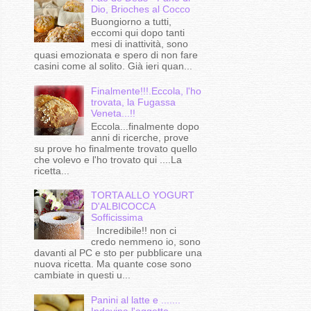
Dio, Brioches al Cocco
Buongiorno a tutti,
eccomi qui dopo tanti
mesi di inattività, sono
quasi emozionata e spero di non fare
casini come al solito. Già ieri quan...
Finalmente!!!.Eccola, l'ho
trovata, la Fugassa
Veneta...!!
Eccola...finalmente dopo
anni di ricerche, prove
su prove ho finalmente trovato quello
che volevo e l'ho trovato qui ....La
ricetta...
TORTA ALLO YOGURT
D'ALBICOCCA
Sofficissima
Incredibile!! non ci
credo nemmeno io, sono
davanti al PC e sto per pubblicare una
nuova ricetta. Ma quante cose sono
cambiate in questi u...
Panini al latte e .......
Indovina l'oggetto