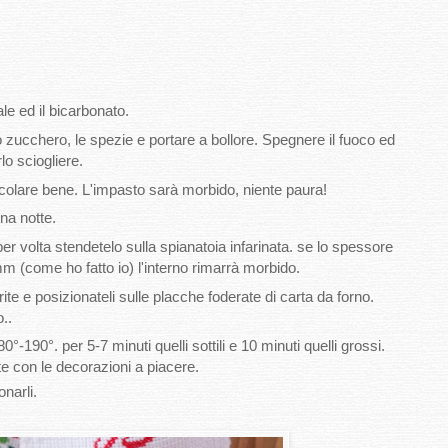
ale ed il bicarbonato.
lo zucchero, le spezie e portare a bollore. Spegnere il fuoco ed
lo sciogliere.
mescolare bene. L'impasto sarà morbido, niente paura!
una notte.
r volta stendetelo sulla spianatoia infarinata. se lo spessore
 (come ho fatto io) l'interno rimarrà morbido.
rite e posizionateli sulle placche foderate di carta da forno.
..
°-190°. per 5-7 minuti quelli sottili e 10 minuti quelli grossi.
e con le decorazioni a piacere.
narli.