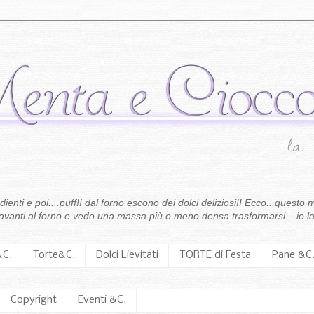
enti e poi....puff!! dal forno escono dei dolci deliziosi!! Ecco...questo m
 davanti al forno e vedo una massa più o meno densa trasformarsi... io la
&C.
Torte&C.
Dolci Lievitati
TORTE di Festa
Pane &C
Copyright
Eventi &C.