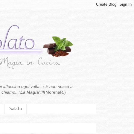
i affascina ogni volta...! E non riesco a
 chiamo..."
La Magia
"!!!
(MorenaR.)
.
Salato