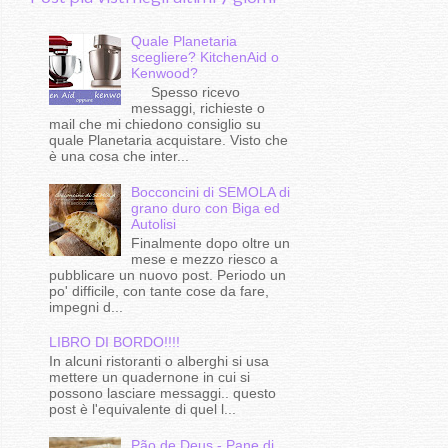
Quale Planetaria
scegliere? KitchenAid o
Kenwood?
Spesso ricevo
messaggi, richieste o
mail che mi chiedono consiglio su
quale Planetaria acquistare. Visto che
è una cosa che inter...
Bocconcini di SEMOLA di
grano duro con Biga ed
Autolisi
Finalmente dopo oltre un
mese e mezzo riesco a
pubblicare un nuovo post. Periodo un
po' difficile, con tante cose da fare,
impegni d...
LIBRO DI BORDO!!!!
In alcuni ristoranti o alberghi si usa
mettere un quadernone in cui si
possono lasciare messaggi.. questo
post è l'equivalente di quel l...
Pão de Deus - Pane di