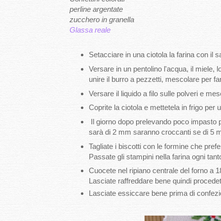
perline argentate
zucchero in granella
Glassa reale
Setacciare in una ciotola la farina con il s
Versare in un pentolino l'acqua, il miele, 
unire il burro a pezzetti, mescolare per far
Versare il liquido a filo sulle polveri e 
Coprite la ciotola e mettetela in frigo per 
Il giorno dopo prelevando poco impasto pe
sarà di 2 mm saranno croccanti se di 5 mm
Tagliate i biscotti con le formine che prefe
Passate gli stampini nella farina ogni tanto
Cuocete nel ripiano centrale del forno a 180
Lasciate raffreddare bene quindi procedet
Lasciate essiccare bene prima di confezio