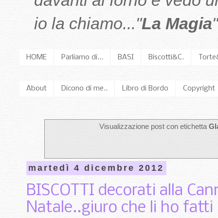
davanti al forno e vedo 
io la chiamo..."
La Magia
"
HOME
Parliamo di...
BASI
Biscotti&C.
Torte
About
Dicono di me..
Libro di Bordo
Copyright
Visualizzazione post con etichetta
Gl
martedì 4 dicembre 2012
BISCOTTI decorati alla Cann
Natale..giuro che li ho fatti 