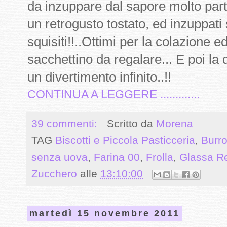
da inzuppare dal sapore molto part
un retrogusto tostato, ed inzuppat
squisiti!!..Ottimi per la colazione 
sacchettino da regalare... E poi l
un divertimento infinito..!!
CONTINUA A LEGGERE .............
39 commenti:
Scritto da
Morena
TAG
Biscotti e Piccola Pasticceria
,
Burr
senza uova
,
Farina 00
,
Frolla
,
Glassa R
Zucchero
alle
13:10:00
martedì 15 novembre 2011