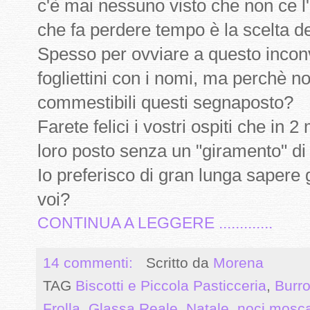
c'è mai nessuno visto che non ce l
che fa perdere tempo è la scelta de
Spesso per ovviare a questo inconv
fogliettini con i nomi, ma perchè n
commestibili questi segnaposto?
Farete felici i vostri ospiti che in
loro posto senza un "giramento" di 
Io preferisco di gran lunga sapere
voi?
CONTINUA A LEGGERE .............
14 commenti:
Scritto da
Morena
TAG
Biscotti e Piccola Pasticceria
,
Burr
Frolla
,
Glassa Reale
,
Natale
,
noci mosc