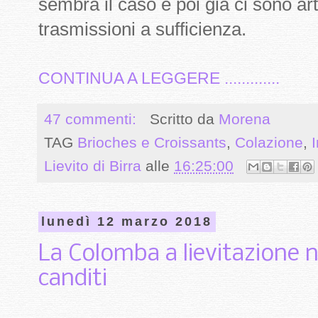
sembra il caso e poi già ci sono arti
trasmissioni a sufficienza.
CONTINUA A LEGGERE .............
47 commenti:
Scritto da
Morena
TAG
Brioches e Croissants
,
Colazione
,
I
Lievito di Birra
alle
16:25:00
lunedì 12 marzo 2018
La Colomba a lievitazione 
canditi