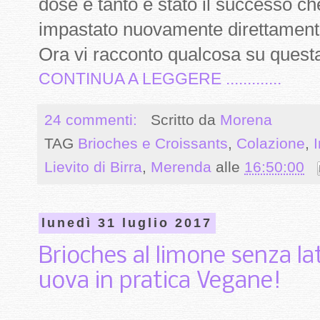
dose e tanto è stato il successo ch
impastato nuovamente direttamente 
Ora vi racconto qualcosa su questa 
CONTINUA A LEGGERE .............
24 commenti:
Scritto da
Morena
TAG
Brioches e Croissants
,
Colazione
,
I
Lievito di Birra
,
Merenda
alle
16:50:00
lunedì 31 luglio 2017
Brioches al limone senza la
uova in pratica Vegane!