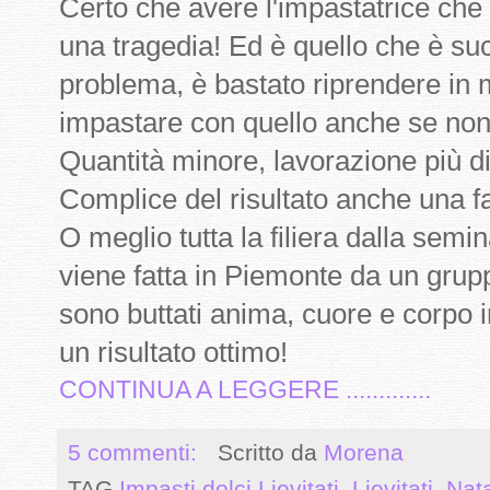
Certo che avere l'impastatrice che
una tragedia! Ed è quello che è s
problema, è bastato riprendere in 
impastare con quello anche se non
Quantità minore, lavorazione più diff
Complice del risultato anche una far
O meglio tutta la filiera dalla semin
viene fatta in Piemonte da un grup
sono buttati anima, cuore e corpo 
un risultato ottimo!
CONTINUA A LEGGERE .............
5 commenti:
Scritto da
Morena
TAG
Impasti dolci Lievitati
,
Lievitati
,
Nat