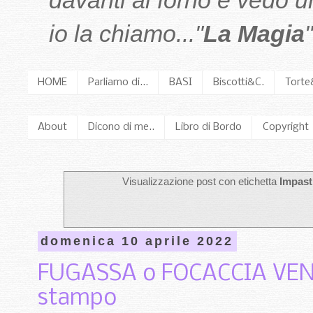
davanti al forno e vedo 
io la chiamo..."
La Magia
"
HOME
Parliamo di...
BASI
Biscotti&C.
Torte
About
Dicono di me..
Libro di Bordo
Copyright
Visualizzazione post con etichetta
Impasti
domenica 10 aprile 2022
FUGASSA o FOCACCIA VENE
stampo