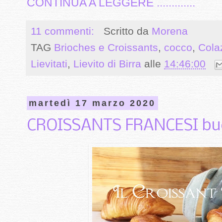
CONTINUA A LEGGERE .............
11 commenti:
Scritto da
Morena
TAG
Brioches e Croissants
,
cocco
,
Cola
Lievitati
,
Lievito di Birra
alle
14:46:00
martedì 17 marzo 2020
CROISSANTS FRANCESI buo