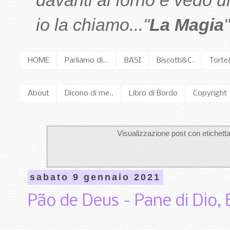
davanti al forno e vedo 
io la chiamo..."
La Magia
"
HOME
Parliamo di...
BASI
Biscotti&C.
Torte
About
Dicono di me..
Libro di Bordo
Copyright
Visualizzazione post con etichett
sabato 9 gennaio 2021
Pão de Deus - Pane di Dio, 