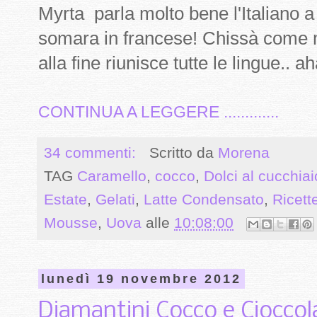
Myrta parla molto bene l'Italiano 
somara in francese! Chissà come 
alla fine riunisce tutte le lingue.. a
CONTINUA A LEGGERE .............
34 commenti:
Scritto da
Morena
TAG
Caramello
,
cocco
,
Dolci al cucchiai
Estate
,
Gelati
,
Latte Condensato
,
Ricett
Mousse
,
Uova
alle
10:08:00
lunedì 19 novembre 2012
Diamantini Cocco e Cioccol