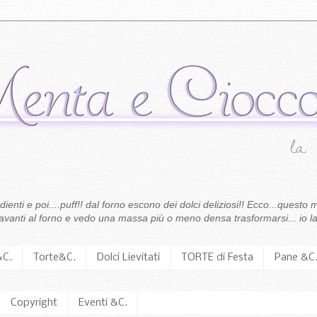
enti e poi....puff!! dal forno escono dei dolci deliziosi!! Ecco...questo m
 davanti al forno e vedo una massa più o meno densa trasformarsi... io la
&C.
Torte&C.
Dolci Lievitati
TORTE di Festa
Pane &C
Copyright
Eventi &C.