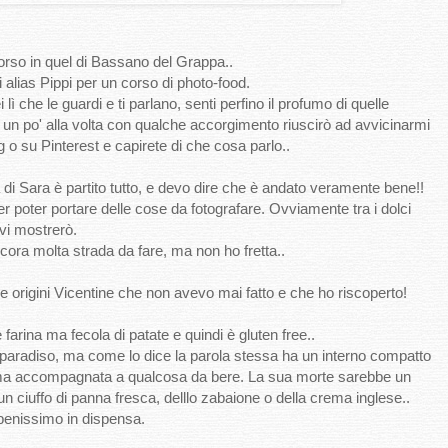
orso in quel di Bassano del Grappa..
 alias Pippi per un corso di photo-food.
lì che le guardi e ti parlano, senti perfino il profumo di quelle
 un po' alla volta con qualche accorgimento riuscirò ad avvicinarmi
 o su Pinterest e capirete di che cosa parlo..
 di Sara è partito tutto, e devo dire che è andato veramente bene!!
r poter portare delle cose da fotografare. Ovviamente tra i dolci
vi mostrerò.
ncora molta strada da fare, ma non ho fretta..
e origini Vicentine che non avevo mai fatto e che ho riscoperto!
arina ma fecola di patate e quindi è gluten free..
paradiso, ma come lo dice la parola stessa ha un interno compatto
a ma accompagnata a qualcosa da bere. La sua morte sarebbe un
un ciuffo di panna fresca, delllo zabaione o della crema inglese..
enissimo in dispensa.