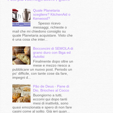
Quale Planetaria
scegliere? KitchenAid o
Kenwood?
Spesso ricevo
messaggi, richieste o
mail che mi chiedono consiglio su
quale Planetaria acquistare. Visto che
è una cosa che inter...
Bocconcini di SEMOLA di
grano duro con Biga ed
Autolisi
Finalmente dopo oltre un
mese e mezzo riesco a
pubblicare un nuovo post. Periodo un
po' difficile, con tante cose da fare,
impegni d...
Pão de Deus - Pane di
Dio, Brioches al Cocco
Buongiorno a tutti,
eccomi qui dopo tanti
mesi di inattività, sono
quasi emozionata e spero di non fare
casini come al solito. Già ieri quan...