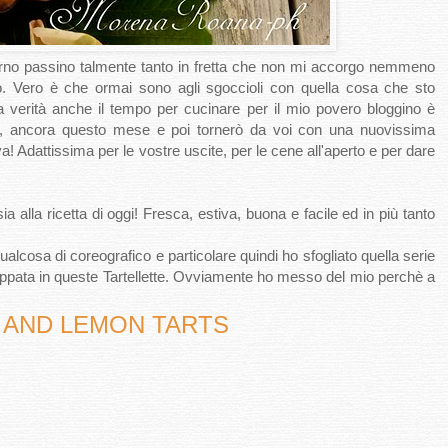
rno passino talmente tanto in fretta che non mi accorgo nemmeno
o. Vero è che ormai sono agli sgoccioli con quella cosa che sto
la verità anche il tempo per cucinare per il mio povero bloggino è
zo, ancora questo mese e poi tornerò da voi con una nuovissima
a! Adattissima per le vostre uscite, per le cene all'aperto e per dare
la ricetta di oggi! Fresca, estiva, buona e facile ed in più tanto
lcosa di coreografico e particolare quindi ho sfogliato quella serie
ncappata in queste Tartellette. Ovviamente ho messo del mio perchè a
 AND LEMON TARTS