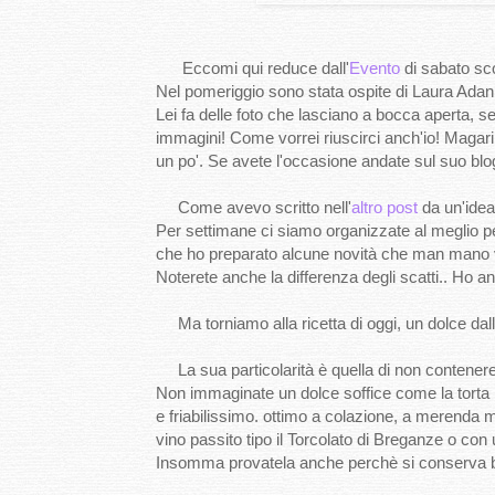
Eccomi qui reduce dall'
Evento
di sabato sc
Nel pomeriggio sono stata ospite di Laura Adani
Lei fa delle foto che lasciano a bocca aperta, sei 
immagini! Come vorrei riuscirci anch'io! Magari
un po'. Se avete l'occasione andate sul suo blog
Come avevo scritto nell'
altro post
da un'idea
Per settimane ci siamo organizzate al meglio pe
che ho preparato alcune novità che man mano 
Noterete anche la differenza degli scatti.. Ho a
Ma torniamo alla ricetta di oggi, un dolce dall
La sua particolarità è quella di non contenere f
Non immaginate un dolce soffice come la torta 
e friabilissimo. ottimo a colazione, a merend
vino passito tipo il Torcolato di Breganze o con 
Insomma provatela anche perchè si conserva b