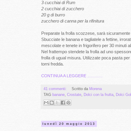
3 cucchiai di Rum
2 cucchiai di zucchero
20 g di burro
zucchero di canna per la rifinitura
Preparate la frolla scozzese, sarà sicuramente 
Sbucciate le banana e tagliatele a fettine, irrora
mescolate e tenete in frigorifero per 30 minuti 
Nel frattempo stendete la frolla ad uno spessor
frolla di ugual misura. Utilizzate poca pasta per 
torni fredda.
CONTINUA A LEGGERE .............
41 commenti:
Scritto da
Morena
TAG
banane
,
Crostate
,
Dolci con la frutta
,
Dolci Go
lunedì 20 maggio 2013