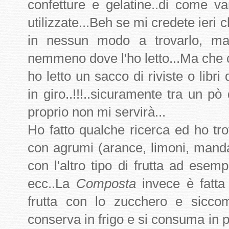
confetture e gelatine..di come v
utilizzate...Beh se mi credete ieri 
in nessun modo a trovarlo, ma
nemmeno dove l'ho letto...Ma che 
ho letto un sacco di riviste o libri
in giro..!!!..sicuramente tra un pò
proprio non mi servirà...
Ho fatto qualche ricerca ed ho tr
con agrumi (arance, limoni, mand
con l'altro tipo di frutta ad esem
ecc..La
Composta
invece è fatta
frutta con lo zucchero e siccom
conserva in frigo e si consuma in