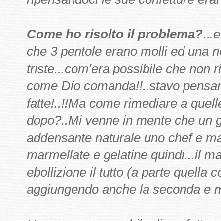
Come ho risolto il problema?
..
.
che 3 pentole erano molli ed una 
triste...com'era possibile che non r
come Dio comanda!!..stavo pensan
fatte!..!!Ma come rimediare a quell
dopo?..Mi venne in mente che un g
addensante naturale uno chef e ma
marmellate e gelatine quindi...il ma
ebollizione il tutto (a parte quella 
aggiungendo anche la seconda e me