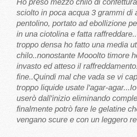
Ho preso mezzo chilo di confettura
sciolto in poca acqua 3 grammi di 
pentolino, portato ad ebollizione p
in una ciotolina e fatta raffreddare
troppo densa ho fatto una media u
chilo..nonostante Mooolto timore ho
invasto ed atteso il raffreddamento
fine..Quindi mal che vada se vi capi
troppo liquide usate l'agar-agar...I
userò dall'inizio eliminando comple
finalmente potrò fare le gelatine c
vengano scure e con un leggero re