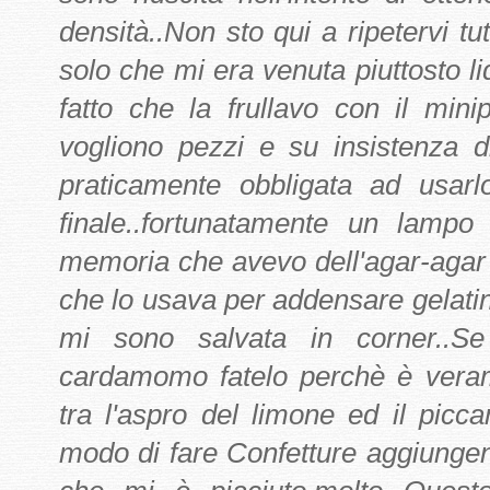
densità..Non sto qui a ripetervi tut
solo che mi era venut
a piuttosto l
fatto che la frullavo con il mi
vogliono pezzi e su insistenza 
praticamente obbligata ad usarl
finale..fortunatamente un lampo
memoria che avevo dell'agar-agar
che lo usava
per addensare gelatine 
mi sono salvata in corner..S
cardamomo fatelo perchè è veram
tra l'aspro del limone ed il
piccan
modo di fare Confetture aggiunge