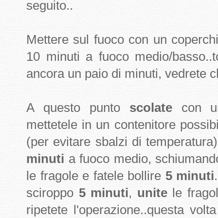
seguito..
Mettere sul fuoco con un coperchi
10 minuti a fuoco medio/basso..to
ancora un paio di minuti, vedrete c
A questo punto
scolate
con un 
mettetele in un contenitore possib
(per evitare sbalzi di temperatura)
minuti
a fuoco medio, schiumando
le fragole e fatele bollire
5 minuti
.
sciroppo
5 minuti
,
unite
le frago
ripetete l'operazione..questa volta