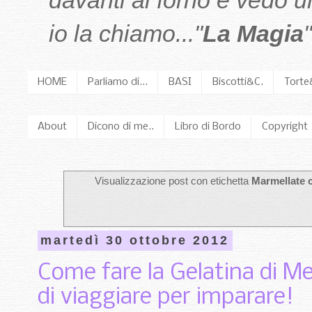
davanti al forno e vedo 
io la chiamo..."
La Magia
"
HOME
Parliamo di...
BASI
Biscotti&C.
Torte
About
Dicono di me..
Libro di Bordo
Copyright
Visualizzazione post con etichetta
Marmellate 
martedì 30 ottobre 2012
Come fare la Gelatina di Me
di viaggiare per imparare!