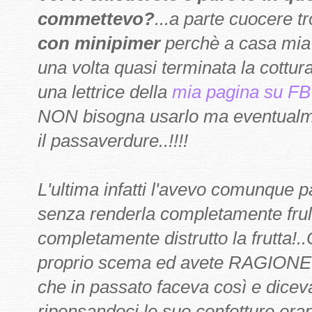
commettevo?
...a parte cuocere t
con minipimer
perchè a casa mia 
una volta quasi terminata la cottura 
una lettrice della
mia pagina su FB
NON bisogna usarlo ma eventualme
il passaverdure..!!!!
L'ultima infatti l'avevo comunque
senza renderla completamente frul
completamente distrutto la frutta!
proprio scema ed avete RAGIONE!!
che in passato faceva così e dicev
ripensandoci le sue confetture eran