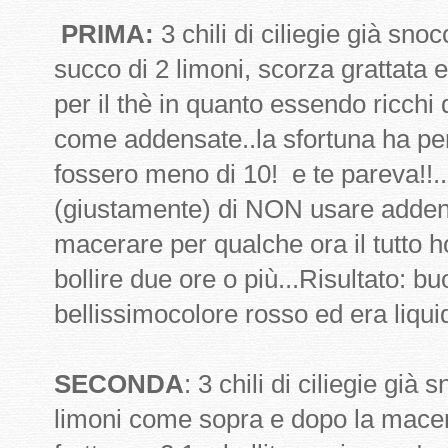
PRIMA:
3 chili di ciliegie già snoc
succo di 2 limoni, scorza grattata e
per il thè in quanto essendo ricchi 
come addensate..la sfortuna ha per
fossero meno di 10! e te pareva!!.
(giustamente) di NON usare addens
macerare per qualche ora il tutto h
bollire due ore o più...Risultato: 
bellissimocolore rosso ed era liquid
SECONDA
: 3 chili di ciliegie già
limoni come sopra e dopo la macer