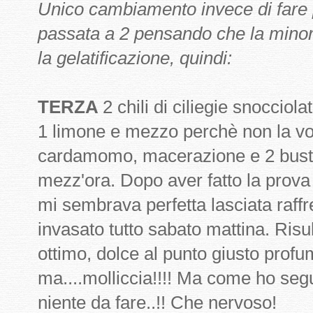
Unico cambiamento invece di fare p
passata a 2 pensando che la minor
la gelatificazione, quindi:
TERZA
2 chili di ciliegie snocciol
1 limone e mezzo perchè non la vo
cardamomo, macerazione e 2 buste d
mezz'ora. Dopo aver fatto la prova
mi sembrava perfetta lasciata raffr
invasato tutto sabato mattina. Risu
ottimo, dolce al punto giusto pro
ma....molliccia!!!! Ma come ho segu
niente da fare..!! Che nervoso!