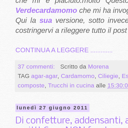
che mi è piaciuto.molto Quest
Verdecardamomo
che mi ha invogl
Qui la
sua
versione, sotto invec
costringervi a rileggere tutto il post
CONTINUA A LEGGERE .............
37 commenti:
Scritto da
Morena
TAG
agar-agar
,
Cardamomo
,
Ciliegie
,
Es
composte
,
Trucchi in cucina
alle
15:30:
lunedì 27 giugno 2011
Di confetture, addensanti, 