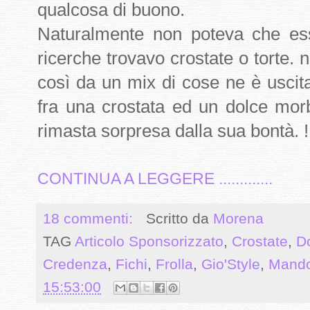
qualcosa di buono.
Naturalmente non poteva che es
ricerche trovavo crostate o torte. 
così da un mix di cose ne è uscit
fra una crostata ed un dolce mor
rimasta sorpresa dalla sua bontà. !
CONTINUA A LEGGERE .............
18 commenti:
Scritto da
Morena
TAG
Articolo Sponsorizzato
,
Crostate
,
Do
Credenza
,
Fichi
,
Frolla
,
Gio'Style
,
Mando
15:53:00