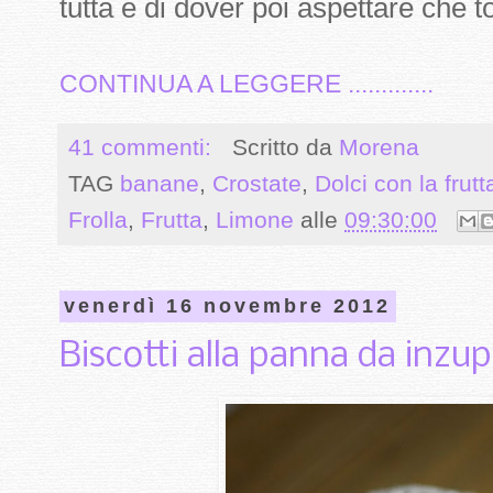
tutta e di dover poi aspettare che t
CONTINUA A LEGGERE .............
41 commenti:
Scritto da
Morena
TAG
banane
,
Crostate
,
Dolci con la frutt
Frolla
,
Frutta
,
Limone
alle
09:30:00
venerdì 16 novembre 2012
Biscotti alla panna da inzu