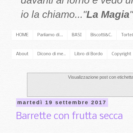
davanti al forno e vedo 
io la chiamo..."
La Magia
"
HOME
Parliamo di...
BASI
Biscotti&C.
Torte
About
Dicono di me..
Libro di Bordo
Copyright
Visualizzazione post con etichett
martedì 19 settembre 2017
Barrette con frutta secca