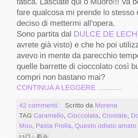
fatica. Lasciate qui o Muoro!!! Va b
fare qualcosa mi prende lo stesso 
deciso di mettermi all'opera.
Sono partita dal
DULCE DE LECH
avrete già visto) e che ho poi utiliz
avevo in mente da parecchio tempo
quelle barrette di cioccolato così
compri non bastano mai?
CONTINUA A LEGGERE .............
42 commenti:
Scritto da
Morena
TAG
Caramello
,
Cioccolata
,
Crostate
,
Do
Mou
,
Pasta Frolla
,
Questo odiato amato 