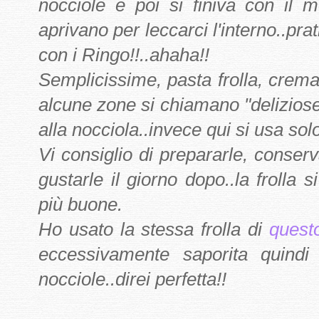
nocciole e poi si finiva con il m
aprivano per leccarci l'interno..pr
con i Ringo!!..ahaha!!
Semplicissime, pasta frolla, crema 
alcune zone si chiamano "deliziose
alla nocciola..invece qui si usa sol
Vi consiglio di prepararle, conse
gustarle il giorno dopo..la froll
più buone.
Ho usato la stessa frolla di
quest
eccessivamente saporita quindi
nocciole..direi perfetta!!