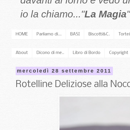
davanti al forno e vedo 
io la chiamo..."
La Magia
"
HOME
Parliamo di...
BASI
Biscotti&C.
Torte
About
Dicono di me..
Libro di Bordo
Copyright
mercoledì 28 settembre 2011
Rotelline Deliziose alla Nocc