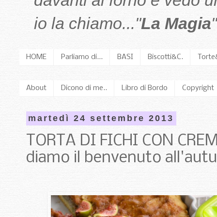
davanti al forno e vedo 
io la chiamo..."
La Magia
"
HOME
Parliamo di...
BASI
Biscotti&C.
Torte
About
Dicono di me..
Libro di Bordo
Copyright
martedì 24 settembre 2013
TORTA DI FICHI CON CRE
diamo il benvenuto all'aut