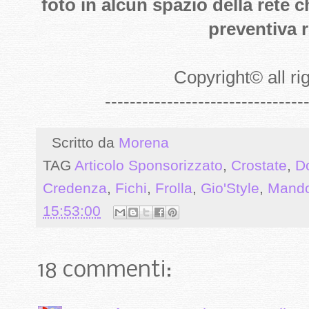
foto in alcun spazio della rete 
preventiva r
Copyright
©
all r
--------------------------------
Scritto da
Morena
TAG
Articolo Sponsorizzato
,
Crostate
,
Do
Credenza
,
Fichi
,
Frolla
,
Gio'Style
,
Mando
15:53:00
18 commenti: