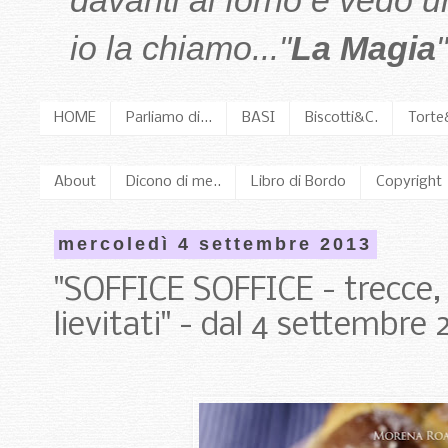
davanti al forno e vedo 
io la chiamo..."
La Magia
"
HOME
Parliamo di...
BASI
Biscotti&C.
Torte
About
Dicono di me..
Libro di Bordo
Copyright
mercoledì 4 settembre 2013
"SOFFICE SOFFICE - trecce, 
lievitati" - dal 4 settembre 