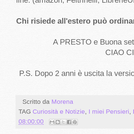
line. (amazon, Feltrinelli, LibrerieU
Chi risiede all'estero può ordin
A PRESTO e Buona se
CIAO CI
P.S. Dopo 2 anni è uscita la versi
Scritto da
Morena
TAG
Curiosità e Notizie
,
I miei Pensieri
,
08:00:00