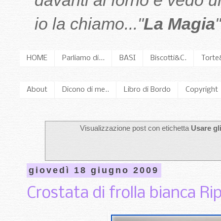
davanti al forno e vedo 
io la chiamo..."
La Magia
"
HOME
Parliamo di...
BASI
Biscotti&C.
Torte
About
Dicono di me..
Libro di Bordo
Copyright
Visualizzazione post con etichetta
Usare gl
giovedì 18 giugno 2009
Crostata di frolla bianca R