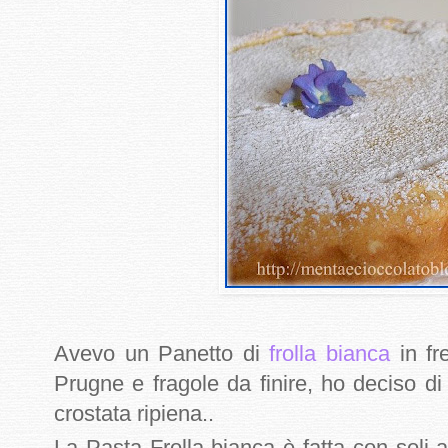
Avevo un Panetto di
frolla bianca
in fr
Prugne e fragole da finire, ho deciso di
crostata ripiena..
La Pasta Frolla bianca è fatta con soli 