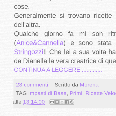
cose.
Generalmente si trovano ricette 
dell'altra.
Qualche giorno fa mi son ritr
(
Anice&Cannella
) e sono stata a
Stringozzi
!! Che lei a sua volta h
da Dianella la vera creatrice di ques
CONTINUA A LEGGERE .............
23 commenti:
Scritto da
Morena
TAG
Impasti di Base
,
Primi
,
Ricette Vel
alle
13:14:00