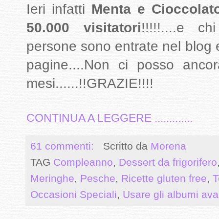
Ieri infatti
Menta e Cioccolat
50.000 visitatori
!!!!!....e c
persone sono entrate nel blog
pagine....Non ci posso ancora
mesi......!!GRAZIE!!!!
CONTINUA A LEGGERE .............
61 commenti:
Scritto da
Morena
TAG
Compleanno
,
Dessert da frigorifero
Meringhe
,
Pesche
,
Ricette gluten free
,
T
Occasioni Speciali
,
Usare gli albumi ava