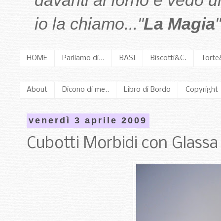
davanti al forno e vedo 
io la chiamo..."
La Magia
"
HOME
Parliamo di...
BASI
Biscotti&C.
Torte
About
Dicono di me..
Libro di Bordo
Copyright
venerdì 3 aprile 2009
Cubotti Morbidi con Glassa a