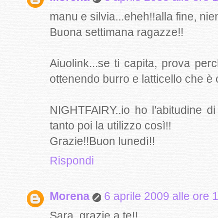
manu e silvia...eheh!!alla fine, nie
Buona settimana ragazze!!
Aiuolink...se ti capita, prova p
ottenendo burro e latticello che è o
NIGHTFAIRY..io ho l'abitudine di
tanto poi la utilizzo così!!
Grazie!!Buon lunedì!!
Rispondi
Morena
6 aprile 2009 alle ore 
Sara..grazie a te!!