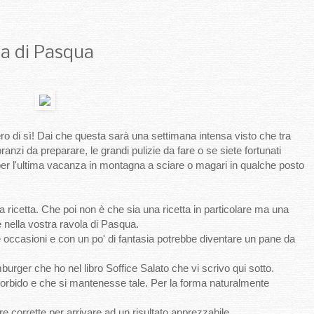
la di Pasqua
ero di sì! Dai che questa sarà una settimana intensa visto che tra
nzi da preparare, le grandi pulizie da fare o se siete fortunati
 per l'ultima vacanza in montagna a sciare o magari in qualche posto
 ricetta. Che poi non è che sia una ricetta in particolare ma una
nella vostra ravola di Pasqua.
occasioni e con un po' di fantasia potrebbe diventare un pane da
burger che ho nel libro Soffice Salato che vi scrivo qui sotto.
orbido e che si mantenesse tale. Per la forma naturalmente
 corrette per arrivare ad un risultato apprezzabile.