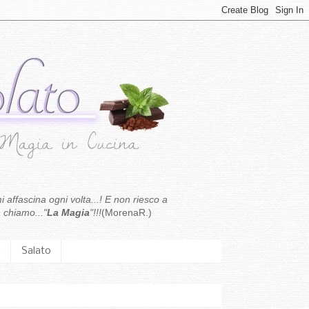
i affascina ogni volta...! E non riesco a
 chiamo..."
La Magia
"!!!
(MorenaR.)
.
Salato