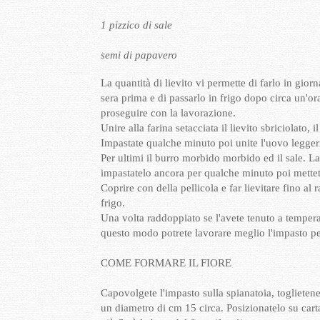
1 pizzico di sale
semi di papavero
La quantità di lievito vi permette di farlo in gior
sera prima e di passarlo in frigo dopo circa un'or
proseguire con la lavorazione.
Unire alla farina setacciata il lievito sbriciolato, i
Impastate qualche minuto poi unite l'uovo legger
Per ultimi il burro morbido morbido ed il sale. La
impastatelo ancora per qualche minuto poi mettet
Coprire con della pellicola e far lievitare fino a
frigo.
Una volta raddoppiato se l'avete tenuto a temper
questo modo potrete lavorare meglio l'impasto pe
COME FORMARE IL FIORE
Capovolgete l'impasto sulla spianatoia, togliete
un diametro di cm 15 circa. Posizionatelo su carta