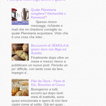
Quale Planetaria
scegliere? KitchenAid o
Kenwood?
Spesso ricevo
messaggi, richieste o
mail che mi chiedono consiglio su
quale Planetaria acquistare. Visto che
è una cosa che inter...
Bocconcini di SEMOLA di
grano duro con Biga ed
Autolisi
Finalmente dopo oltre un
mese e mezzo riesco a
pubblicare un nuovo post. Periodo un
po' difficile, con tante cose da fare,
impegni d...
Pão de Deus - Pane di
Dio, Brioches al Cocco
Buongiorno a tutti,
eccomi qui dopo tanti
mesi di inattività, sono
quasi emozionata e spero di non fare
casini come al solito. Già ieri quan...