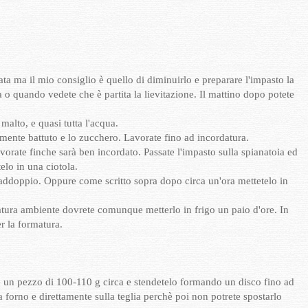
nata ma il mio consiglio è quello di diminuirlo e preparare l'impasto la
a o quando vedete che è partita la lievitazione. Il mattino dopo potete
l malto, e quasi tutta l'acqua.
mente battuto e lo zucchero. Lavorate fino ad incordatura.
vorate finche sarà ben incordato. Passate l'impasto sulla spianatoia ed
elo in una ciotola.
l raddoppio. Oppure come scritto sopra dopo circa un'ora mettetelo in
atura ambiente dovrete comunque metterlo in frigo un paio d'ore. In
r la formatura.
ne un pezzo di 100-110 g circa e stendetelo formando un disco fino ad
 forno e direttamente sulla teglia perchè poi non potrete spostarlo