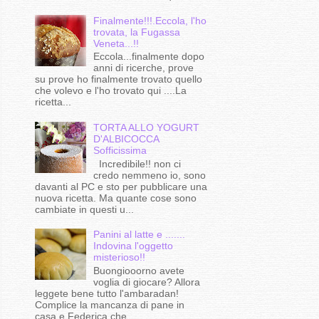
Finalmente!!!.Eccola, l'ho
trovata, la Fugassa
Veneta...!!
Eccola...finalmente dopo
anni di ricerche, prove
su prove ho finalmente trovato quello
che volevo e l'ho trovato qui ....La
ricetta...
TORTA ALLO YOGURT
D'ALBICOCCA
Sofficissima
Incredibile!! non ci
credo nemmeno io, sono
davanti al PC e sto per pubblicare una
nuova ricetta. Ma quante cose sono
cambiate in questi u...
Panini al latte e .......
Indovina l'oggetto
misterioso!!
Buongiooorno avete
voglia di giocare? Allora
leggete bene tutto l'ambaradan!
Complice la mancanza di pane in
casa e Federica che...