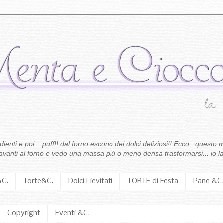
enti e poi....puff!! dal forno escono dei dolci deliziosi!! Ecco...questo m
 davanti al forno e vedo una massa più o meno densa trasformarsi... io la
&C.
Torte&C.
Dolci Lievitati
TORTE di Festa
Pane &C
Copyright
Eventi &C.