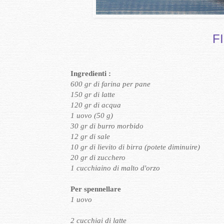
F
Ingredienti :
600 gr di farina per pane
150 gr di latte
120 gr di acqua
1 uovo (50 g)
30 gr di burro morbido
12 gr di sale
10 gr di lievito di birra (potete diminuire)
20 gr di zucchero
1 cucchiaino di malto d'orzo
Per spennellare
1 uovo
2 cucchiai di latte