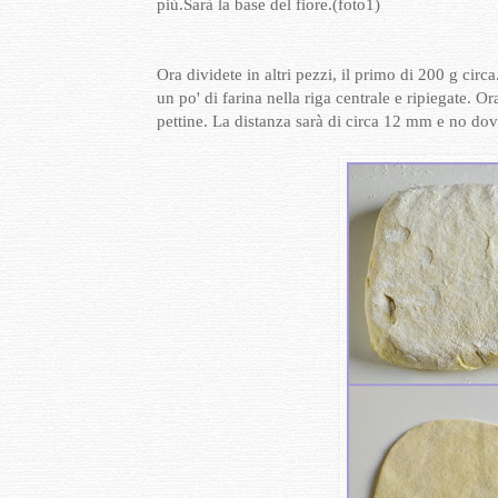
più.Sarà la base del fiore.(foto1)
Ora dividete in altri pezzi, il primo di 200 g cir
un po' di farina nella riga centrale e ripiegate. Or
pettine. La distanza sarà di circa 12 mm e no dovr