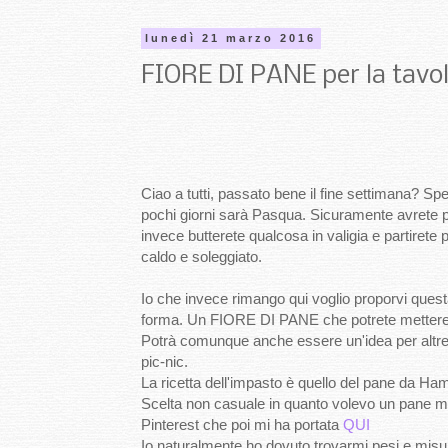
lunedì 21 marzo 2016
FIORE DI PANE per la tavo
Ciao a tutti, passato bene il fine settimana? Sp
pochi giorni sarà Pasqua. Sicuramente avrete pra
invece butterete qualcosa in valigia e partirete
caldo e soleggiato.
Io che invece rimango qui voglio proporvi questa
forma. Un FIORE DI PANE che potrete mettere 
Potrà comunque anche essere un'idea per altre 
pic-nic.
La ricetta dell'impasto è quello del pane da Ham
Scelta non casuale in quanto volevo un pane m
Pinterest che poi mi ha portata
QUI
Io naturalmente ho dovuto trovarmi pesi e misure