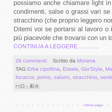
possiamo anche chiamare light in 
condimenti, salse o grassi vari se
stracchino (che proprio leggero no
Ditemi voi se portarsi al lavoro o 
più piacevole che trovarsi con un to
CONTINUA A LEGGERE .............
28 commenti:
Scritto da
Morena
TAG
Erba cipollina
,
Estate
,
Gio'Style
,
Me
focacce
,
pomo
,
salumi
,
stracchino
,
verd
Home page