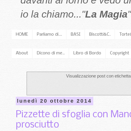
davanti al forno e vedo 
io la chiamo..."
La Magia
"
HOME
Parliamo di...
BASI
Biscotti&C.
Torte
About
Dicono di me..
Libro di Bordo
Copyright
Visualizzazione post con etichett
lunedì 20 ottobre 2014
Pizzette di sfoglia con Mand
prosciutto