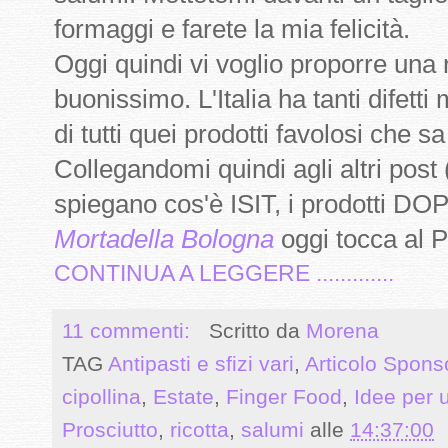
formaggi e farete la mia felicità.
Oggi quindi vi voglio proporre una
buonissimo. L'Italia ha tanti difet
di tutti quei prodotti favolosi che s
Collegandomi quindi agli altri post 
spiegano cos'è ISIT, i prodotti DOP 
Mortadella Bologna
oggi tocca al 
CONTINUA A LEGGERE .............
11 commenti:
Scritto da
Morena
TAG
Antipasti e sfizi vari
,
Articolo Spons
cipollina
,
Estate
,
Finger Food
,
Idee per 
Prosciutto
,
ricotta
,
salumi
alle
14:37:00