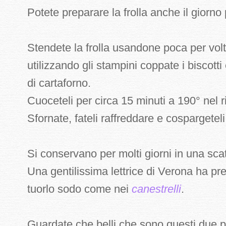
Potete preparare la frolla anche il giorno
Stendete la frolla usandone poca per vo
utilizzando gli stampini coppate i biscott
di cartaforno.
Cuoceteli per circa 15 minuti a 190° nel r
Sfornate, fateli raffreddare e cospargetel
Si conservano per molti giorni in una scato
Una gentilissima lettrice di Verona ha pre
tuorlo sodo come nei
canestrelli
.
Guardate che belli che sono questi due pres