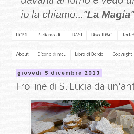
davanti al forno e vedo 
io la chiamo..."
La Magia
"
HOME
Parliamo di...
BASI
Biscotti&C.
Torte
About
Dicono di me..
Libro di Bordo
Copyright
giovedì 5 dicembre 2013
Frolline di S. Lucia da un'a