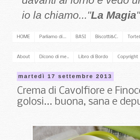
davanti al forno e vedo 
io la chiamo..."
La Magia
"
HOME
Parliamo di...
BASI
Biscotti&C.
Torte
About
Dicono di me..
Libro di Bordo
Copyright
martedì 17 settembre 2013
Crema di Cavolfiore e Finoc
golosi... buona, sana e dep