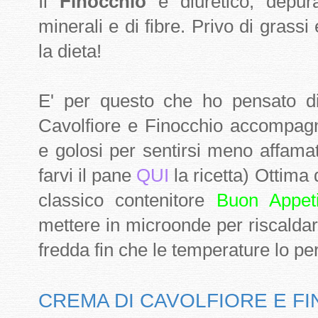
Il
Finocchio
è diuretico, depura
minerali e di fibre. Privo di grassi
la dieta!
E' per questo che ho pensato d
Cavolfiore e Finocchio accompagn
e golosi per sentirsi meno affamati
farvi il pane
QUI
la ricetta) Ottima
classico contenitore
Buon Appet
mettere in microonde per riscalda
fredda fin che le temperature lo p
CREMA DI CAVOLFIORE E F