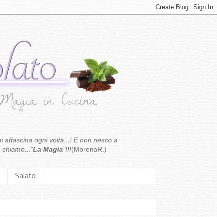
i affascina ogni volta...! E non riesco a
 chiamo..."
La Magia
"!!!
(MorenaR.)
.
Salato