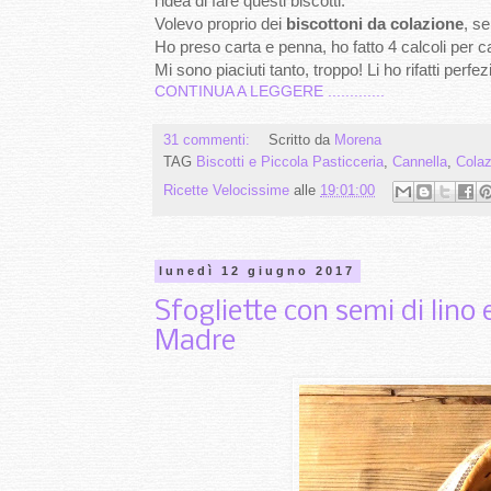
l'idea di fare questi biscotti.
Volevo proprio dei
biscottoni da colazione
, se
Ho preso carta e penna, ho fatto 4 calcoli per ca
Mi sono piaciuti tanto, troppo! Li ho rifatti perf
CONTINUA A LEGGERE .............
31 commenti:
Scritto da
Morena
TAG
Biscotti e Piccola Pasticceria
,
Cannella
,
Colaz
Ricette Velocissime
alle
19:01:00
lunedì 12 giugno 2017
Sfogliette con semi di lin
Madre