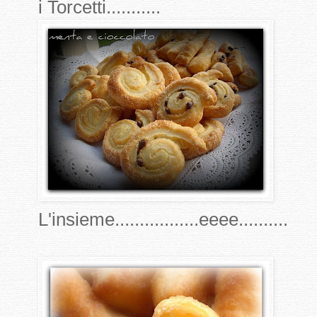
i Torcetti...........
L'insieme.................eeee..........