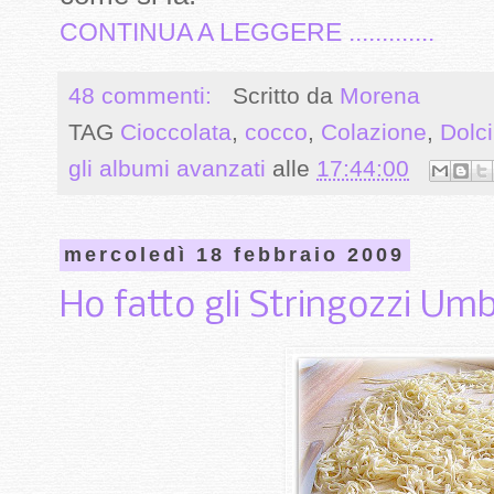
CONTINUA A LEGGERE .............
48 commenti:
Scritto da
Morena
TAG
Cioccolata
,
cocco
,
Colazione
,
Dolc
gli albumi avanzati
alle
17:44:00
mercoledì 18 febbraio 2009
Ho fatto gli Stringozzi Umbr