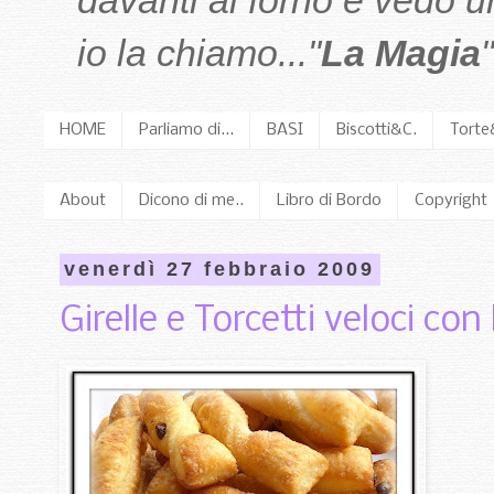
davanti al forno e vedo 
io la chiamo..."
La Magia
"
HOME
Parliamo di...
BASI
Biscotti&C.
Torte
About
Dicono di me..
Libro di Bordo
Copyright
venerdì 27 febbraio 2009
Girelle e Torcetti veloci con