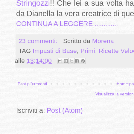
Stringozzi
!! Che lei a sua volta h
da Dianella la vera creatrice di ques
CONTINUA A LEGGERE .............
23 commenti:
Scritto da
Morena
TAG
Impasti di Base
,
Primi
,
Ricette Vel
alle
13:14:00
Post più recenti
Home pa
Visualizza la version
Iscriviti a:
Post (Atom)