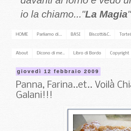
davanti al forno e vedo 
io la chiamo..."
La Magia
"
HOME
Parliamo di...
BASI
Biscotti&C.
Torte
About
Dicono di me..
Libro di Bordo
Copyright
giovedì 12 febbraio 2009
Panna, Farina..et.. Voilà Chi
Galani!!!