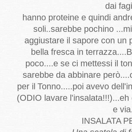
dai fagi
hanno proteine e quindi andre
soli..sarebbe pochino ...mi
aggiustare il sapore con un p
bella fresca in terrazza...
poco....e se ci mettessi il 
sarebbe da abbinare però....c
per il Tonno.....poi avevo dell'i
(ODIO lavare l'insalata!!!)...eh
e via.
INSALATA P