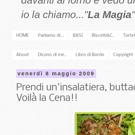
davanti al forno e vedo 
io la chiamo..."
La Magia
"
HOME
Parliamo di...
BASI
Biscotti&C.
Torte
About
Dicono di me..
Libro di Bordo
Copyright
venerdì 8 maggio 2009
Prendi un'insalatiera, butta
Voilà la Cena!!