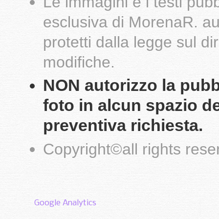
Le
immagini
e i testi pub
esclusiva di
MorenaR.
au
protetti dalla legge sul d
modifiche.
NON autorizzo la pubbli
foto in alcun spazio d
preventiva richiesta.
Copyright
©
all rights res
Google Analytics