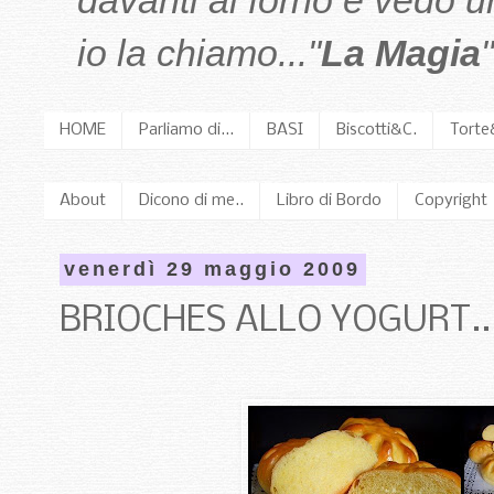
davanti al forno e vedo 
io la chiamo..."
La Magia
"
HOME
Parliamo di...
BASI
Biscotti&C.
Torte
About
Dicono di me..
Libro di Bordo
Copyright
venerdì 29 maggio 2009
BRIOCHES ALLO YOGURT.....