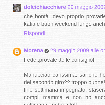
dolcichiacchiere
29 maggio 2009
che bontà...devo proprio provarle
katia e buon weekend lungo anche
Rispondi
Morena
29 maggio 2009 alle o
Fede..provale..te le consiglio!!
Manu..ciao carissima, sai che ho
del secondo giro?? troppo buone!
fine settimana impegnato, stase
compli mamma e non ho ancora 
settimana anche a te!!