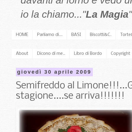
davanti al forno e vedo 
io la chiamo..."
La Magia
"
HOME
Parliamo di...
BASI
Biscotti&C.
Torte
About
Dicono di me..
Libro di Bordo
Copyright
giovedì 30 aprile 2009
Semifreddo al Limone!!!...G
stagione....se arriva!!!!!!!