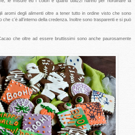
 le misure ed i colori e quanti utilizzi hanno per riordinare la
i aromi degli alimenti oltre a tener tutto in ordine visto che sono
io che c'è all'interno della credenza. Inoltre sono trasparenti e si può
Cacao che oltre ad essere bruttissimi sono anche paurosamente