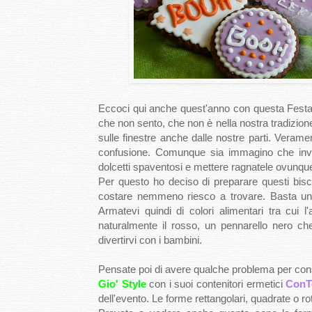
Eccoci qui anche quest'anno con questa Festa
che non sento, che non è nella nostra tradizio
sulle finestre anche dalle nostre parti. Vera
confusione. Comunque sia immagino che invec
dolcetti spaventosi e mettere ragnatele ovunque 
Per questo ho deciso di preparare questi bis
costare nemmeno riesco a trovare. Basta un 
Armatevi quindi di colori alimentari tra cui l'
naturalmente il rosso, un pennarello nero ch
divertirvi con i bambini.
Pensate poi di avere qualche problema per cons
Gio' Style
con i suoi contenitori ermetici
ConT
dell'evento. Le forme rettangolari, quadrate o r