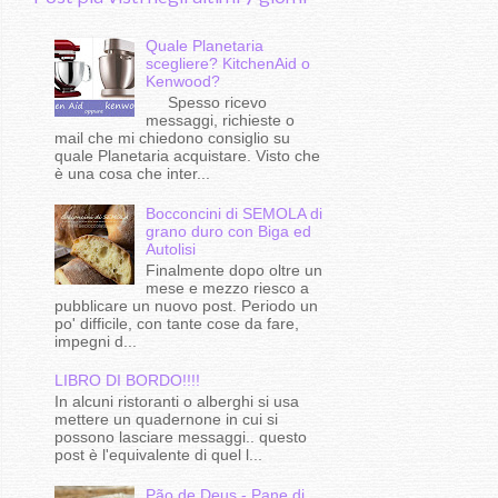
Quale Planetaria
scegliere? KitchenAid o
Kenwood?
Spesso ricevo
messaggi, richieste o
mail che mi chiedono consiglio su
quale Planetaria acquistare. Visto che
è una cosa che inter...
Bocconcini di SEMOLA di
grano duro con Biga ed
Autolisi
Finalmente dopo oltre un
mese e mezzo riesco a
pubblicare un nuovo post. Periodo un
po' difficile, con tante cose da fare,
impegni d...
LIBRO DI BORDO!!!!
In alcuni ristoranti o alberghi si usa
mettere un quadernone in cui si
possono lasciare messaggi.. questo
post è l'equivalente di quel l...
Pão de Deus - Pane di