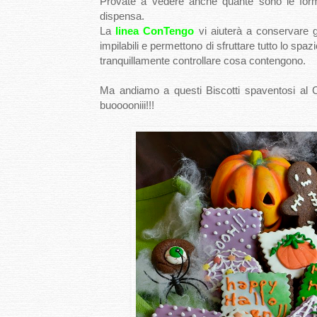
Provate a vedere anche quante sono le forme,
dispensa.
La
linea ConTengo
vi aiuterà a conservare gl
impilabili e permettono di sfruttare tutto lo spaz
tranquillamente controllare cosa contengono.
Ma andiamo a questi Biscotti spaventosi al 
buooooniii!!!