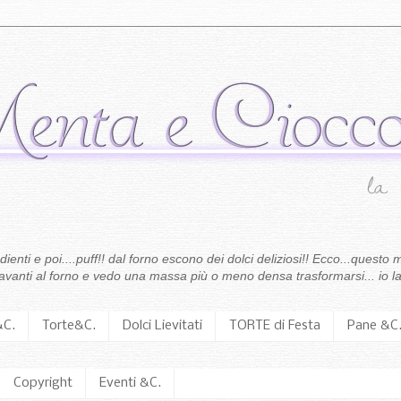
enti e poi....puff!! dal forno escono dei dolci deliziosi!! Ecco...questo m
 davanti al forno e vedo una massa più o meno densa trasformarsi... io la
&C.
Torte&C.
Dolci Lievitati
TORTE di Festa
Pane &C
Copyright
Eventi &C.