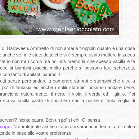
 di Halloween. Ammetto di non amarla troppoin quanto è una cosa
ne anche se mi è stato detto che si è sempre usato mettere la zucca
mente io non mi ricordo ma ho una memoria che spesso vacilla e fa
e ai bambini piaccia molto perchè si possono fare scherzetti,
con tanto di abitanti paurosi!!
cotti senza però andare a comprare stampi e stampini che oltre a
po' di fantasia ed anche i soliti stampini possono andare bene.
arancione naturalmente, il nero, il viola, il verde ed il giallo. Poi
e scriva suulla pasta di zucchero sac à poche e tanta voglia di
ervarli? niente paura, Beh un po' sì eh!! Ci pensa
engo
. Naturalmente anche i coperchi saranno in tema con i colori
otonde in base alle vostre preferenze.