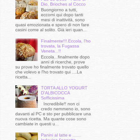
Dio, Brioches al Cocco
Buongiorno a tutti,
eccomi qui dopo tanti
mesi di inattività, sono
quasi emozionata e spero di non fare
casini come al solito. Già ieri quan...
Finalmente!!!.Eccola, l'ho
trovata, la Fugassa
Veneta...!!
Eccola...finalmente dopo
anni di ricerche, prove
su prove ho finalmente trovato quello
che volevo e l'ho trovato qui ....La
ricetta...
TORTA ALLO YOGURT
D'ALBICOCCA
Sofficissima
Incredibile!! non ci
credo nemmeno io, sono
davanti al PC e sto per pubblicare una
nuova ricetta. Ma quante cose sono
cambiate in questi u...
Panini al latte e .......
Indovina l'oggetto