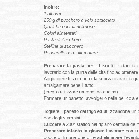
Inoltre:
1 albume
250 g di zucchero a velo setacciato
Qualche goccia di limone
Colori alimentari
Pasta di Zucchero
Stelline di zucchero
Pennarello nero alimentare
Preparare la pasta per i biscotti:
setacciare 
lavorarlo con la punta delle dita fino ad ottenere
Aggiungere lo zucchero, la scorza d’arancia gra
amalgamare bene il tutto.
(meglio utilizzare un robot da cucina)
Formare un panetto, avvolgerlo nella pellicola e 
Togliere il panetto dal frigo ed utilizzandone un
con degli stampini.
Cuocere a 200° statico nel ripiano centrale del 
Preparare intanto la glassa:
Lavorare con un 
gocce di limone che oltre ad eliminare l’event