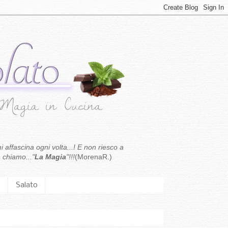
i affascina ogni volta...! E non riesco a
 chiamo..."
La Magia
"!!!
(MorenaR.)
.
Salato