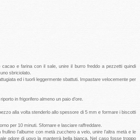
cacao e farina con il sale, unire il burro freddo a pezzetti quindi
 uno sbriciolato.
ttugiata ed i tuorli leggermente sbattuti. Impastare velocemente per
riporto in frigorifero almeno un paio d’ore.
 pezzo alla volta stenderlo allo spessore di 5 mm e formare i biscotti
forno per 10 minuti. Sfornare e lasciare raffreddare.
frullino l’albume con metà zucchero a velo, unire l’altra metà e le
uale odore di uovo la manterrà bella bianca. Nel caso fosse troppo