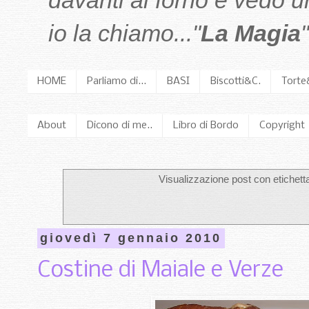
davanti al forno e vedo 
io la chiamo..."
La Magia
"
HOME
Parliamo di...
BASI
Biscotti&C.
Torte
About
Dicono di me..
Libro di Bordo
Copyright
Visualizzazione post con etichet
giovedì 7 gennaio 2010
Costine di Maiale e Verze