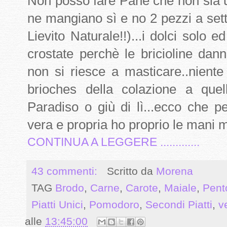
Non posso fare Pane che non sia 
ne mangiano sì e no 2 pezzi a set
Lievito Naturale!!)...i dolci solo e
crostate perchè le bricioline danno
non si riesce a masticare..niente
brioches della colazione a quell
Paradiso o giù di lì...ecco che p
vera e propria ho proprio le mani 
CONTINUA A LEGGERE .............
43 commenti:
Scritto da
Morena
TAG
Brodo
,
Carne
,
Carote
,
Maiale
,
Pent
Piatti Unici
,
Pomodoro
,
Secondi Piatti
,
v
alle
13:45:00