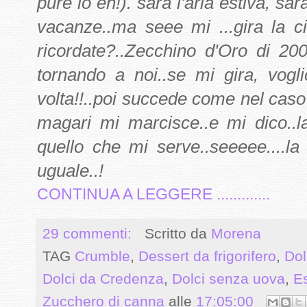
pure io eh!). sarà l'aria estiva, sa
vacanze..ma seee mi ...gira la ci
ricordate?..Zecchino d'Oro di 20
tornando a noi..se mi gira, vogl
volta!!..poi succede come nel caso 
magari mi marcisce..e mi dico..
quello che mi serve..seeeee....la
uguale..!
CONTINUA A LEGGERE .............
29 commenti:
Scritto da
Morena
TAG
Crumble
,
Dessert da frigorifero
,
Dol
Dolci da Credenza
,
Dolci senza uova
,
E
Zucchero di canna
alle
17:05:00