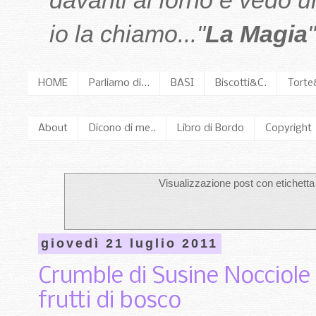
davanti al forno e vedo 
io la chiamo..."
La Magia
"
HOME
Parliamo di...
BASI
Biscotti&C.
Torte
About
Dicono di me..
Libro di Bordo
Copyright
Visualizzazione post con etichett
giovedì 21 luglio 2011
Crumble di Susine Nocciole 
frutti di bosco