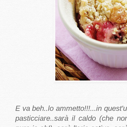
E va beh..lo ammetto!!!...in quest'
pasticciare..sarà il caldo (che n