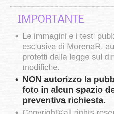
IMPORTANTE
Le
immagini
e i testi pub
esclusiva di
MorenaR.
au
protetti dalla legge sul d
modifiche.
NON autorizzo la pubbli
foto in alcun spazio d
preventiva richiesta.
Copyright
©
all rights res