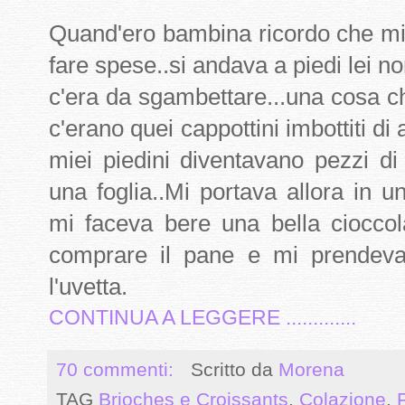
Quand'ero bambina ricordo che mi
fare spese..si andava a piedi lei n
c'era da sgambettare...una cosa c
c'erano quei cappottini imbottiti d
miei piedini diventavano pezzi d
una foglia..Mi portava allora in u
mi faceva bere una bella cioccol
comprare il pane e mi prendeva
l'uvetta.
CONTINUA A LEGGERE .............
70 commenti:
Scritto da
Morena
TAG
Brioches e Croissants
,
Colazione
,