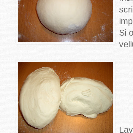
scr
imp
Si 
vel
Lav