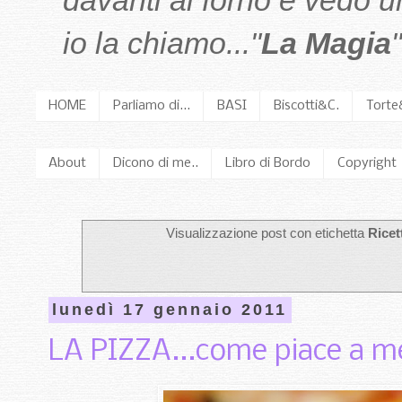
davanti al forno e vedo 
io la chiamo..."
La Magia
"
HOME
Parliamo di...
BASI
Biscotti&C.
Torte
About
Dicono di me..
Libro di Bordo
Copyright
Visualizzazione post con etichetta
Ricet
lunedì 17 gennaio 2011
LA PIZZA...come piace a me