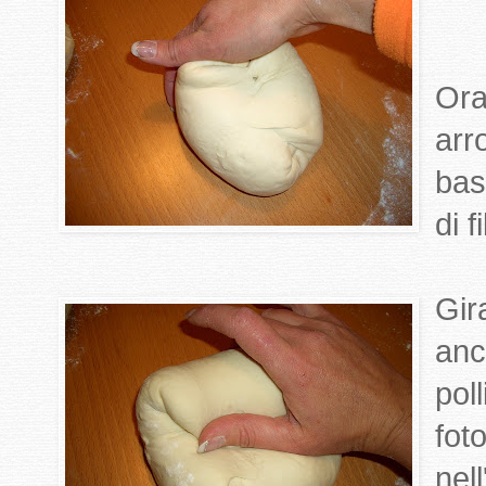
Ora
arro
bas
di f
Gir
anc
pol
fot
nel