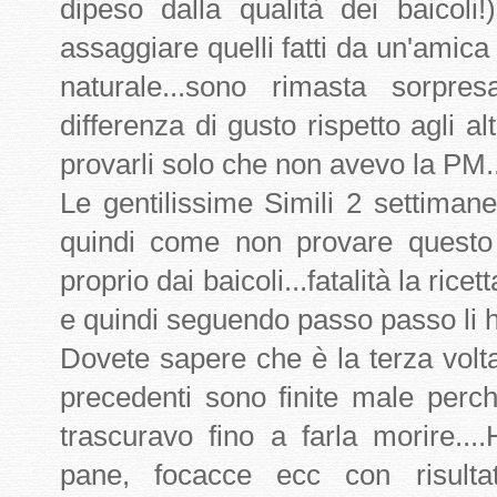
dipeso dalla qualità dei baicoli!
assaggiare quelli fatti da un'ami
naturale...sono rimasta sorpre
differenza di gusto rispetto agli al
provarli solo che non avevo la PM..
Le gentilissime Simili 2 settima
quindi come non provare questo
proprio dai baicoli...fatalità la rice
e quindi seguendo passo passo li ho 
Dovete sapere che è la terza volt
precedenti sono finite male perc
trascuravo fino a farla morire...
pane, focacce ecc con risultati