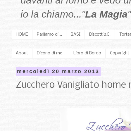
davanti al forno e vedo 
io la chiamo..."
La Magia
"
HOME
Parliamo di...
BASI
Biscotti&C.
Torte
About
Dicono di me..
Libro di Bordo
Copyright
mercoledì 20 marzo 2013
Zucchero Vanigliato home m