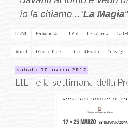
davanti al forno e vedo 
io la chiamo..."
La Magia
"
HOME
Parliamo di...
BASI
Biscotti&C.
Torte
About
Dicono di me..
Libro di Bordo
Copyright
sabato 17 marzo 2012
LILT e la settimana della P