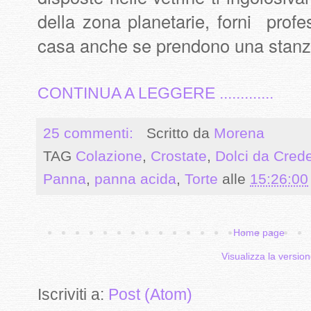
della zona planetarie, forni profe
casa anche se prendono una stanza
CONTINUA A LEGGERE .............
25 commenti:
Scritto da
Morena
TAG
Colazione
,
Crostate
,
Dolci da Cred
Panna
,
panna acida
,
Torte
alle
15:26:00
Home page
Visualizza la version
Iscriviti a:
Post (Atom)