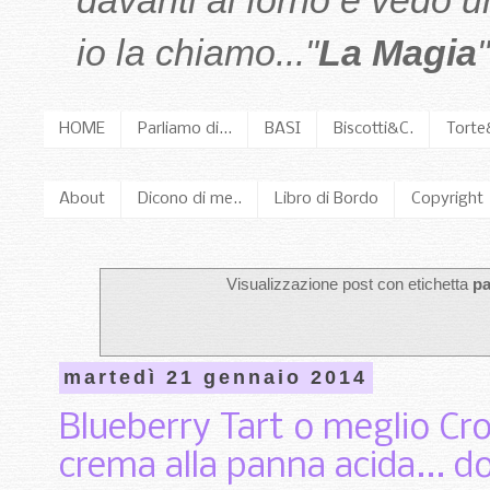
davanti al forno e vedo 
io la chiamo..."
La Magia
"
HOME
Parliamo di...
BASI
Biscotti&C.
Torte
About
Dicono di me..
Libro di Bordo
Copyright
Visualizzazione post con etichetta
pa
martedì 21 gennaio 2014
Blueberry Tart o meglio Cros
crema alla panna acida... d