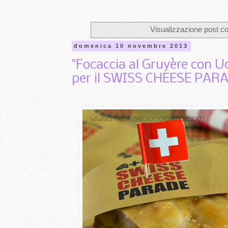
Visualizzazione post co
domenica 10 novembre 2013
"Focaccia al Gruyère con U
per il SWISS CHEESE PAR