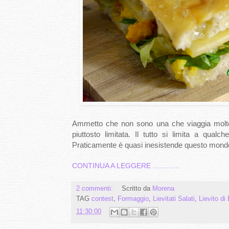
Ammetto che non sono una che viaggia molto 
piuttosto limitata. Il tutto si limita a qua
Praticamente è quasi inesistende questo mondo f
CONTINUA A LEGGERE .............
2 commenti:
Scritto da
Morena
TAG
contest
,
Formaggio
,
Lievitati Salati
,
Lievito di 
11:30:00