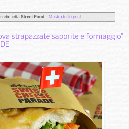
n etichetta
Street Food
.
Mostra tutti i post
ova strapazzate saporite e formaggio"
ADE