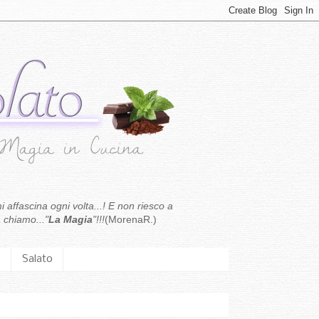
i affascina ogni volta...! E non riesco a
 chiamo..."
La Magia
"!!!
(MorenaR.)
.
Salato