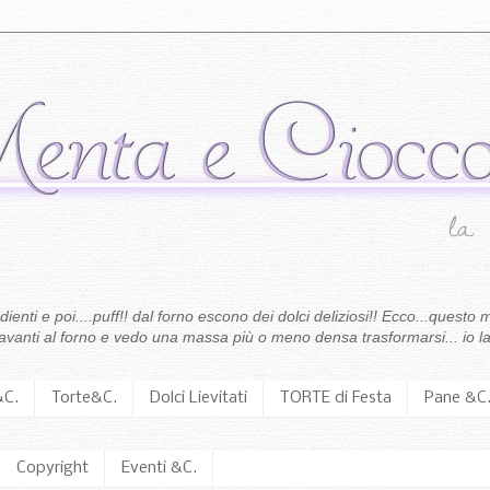
enti e poi....puff!! dal forno escono dei dolci deliziosi!! Ecco...questo m
 davanti al forno e vedo una massa più o meno densa trasformarsi... io la
&C.
Torte&C.
Dolci Lievitati
TORTE di Festa
Pane &C
Copyright
Eventi &C.