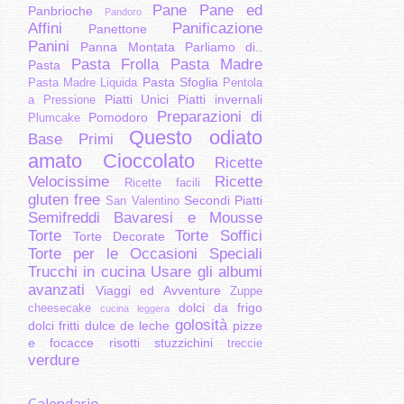
Pane
Pane ed
Panbrioche
Pandoro
Affini
Panificazione
Panettone
Panini
Panna Montata
Parliamo di..
Pasta Frolla
Pasta Madre
Pasta
Pasta Sfoglia
Pasta Madre Liquida
Pentola
Piatti Unici
Piatti invernali
a Pressione
Preparazioni di
Pomodoro
Plumcake
Questo odiato
Base
Primi
amato Cioccolato
Ricette
Velocissime
Ricette
Ricette facili
gluten free
Secondi Piatti
San Valentino
Semifreddi Bavaresi e Mousse
Torte
Torte Soffici
Torte Decorate
Torte per le Occasioni Speciali
Trucchi in cucina
Usare gli albumi
avanzati
Viaggi ed Avventure
Zuppe
dolci da frigo
cheesecake
cucina leggera
golosità
dolci fritti
dulce de leche
pizze
e focacce
risotti
stuzzichini
treccie
verdure