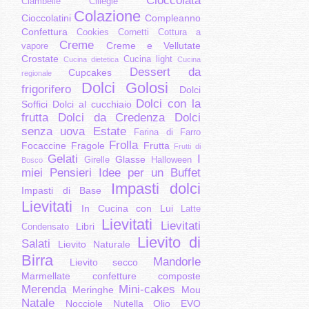
Cioccolata
Ciambelle
Ciliegie
Colazione
Cioccolatini
Compleanno
Confettura
Cookies
Cornetti
Cottura a
Creme
Creme e Vellutate
vapore
Crostate
Cucina light
Cucina dietetica
Cucina
Dessert da
Cupcakes
regionale
Dolci Golosi
frigorifero
Dolci
Dolci con la
Soffici
Dolci al cucchiaio
frutta
Dolci da Credenza
Dolci
senza uova
Estate
Farina di Farro
Frolla
Focaccine
Fragole
Frutta
Frutti di
Gelati
I
Glasse
Girelle
Halloween
Bosco
miei Pensieri
Idee per un Buffet
Impasti dolci
Impasti di Base
Lievitati
In Cucina con Lui
Latte
Lievitati
Lievitati
Libri
Condensato
Lievito di
Salati
Lievito Naturale
Birra
Mandorle
Lievito secco
Marmellate confetture composte
Merenda
Mini-cakes
Meringhe
Mou
Natale
Nocciole
Nutella
Olio EVO