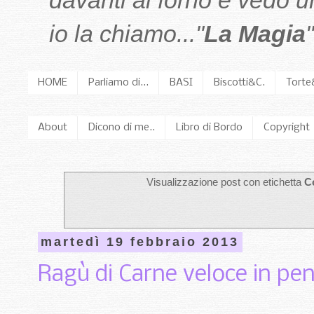
davanti al forno e vedo 
io la chiamo..."
La Magia
"
HOME
Parliamo di...
BASI
Biscotti&C.
Torte
About
Dicono di me..
Libro di Bordo
Copyright
Visualizzazione post con etichetta
C
martedì 19 febbraio 2013
Ragù di Carne veloce in pen