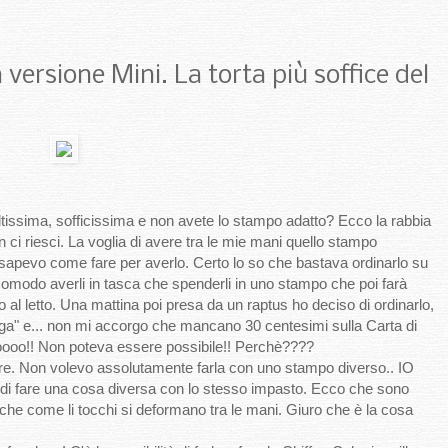
ersione Mini. La torta più soffice del
tissima, sofficissima e non avete lo stampo adatto? Ecco la rabbia
n ci riesci. La voglia di avere tra le mie mani quello stampo
 sapevo come fare per averlo. Certo lo so che bastava ordinarlo su
omodo averli in tasca che spenderli in uno stampo che poi farà
 al letto. Una mattina poi presa da un raptus ho deciso di ordinarlo,
aga" e... non mi accorgo che mancano 30 centesimi sulla Carta di
? Noooo!! Non poteva essere possibile!! Perchè????
re. Non volevo assolutamente farla con uno stampo diverso.. IO
a di fare una cosa diversa con lo stesso impasto. Ecco che sono
ati che come li tocchi si deformano tra le mani. Giuro che è la cosa