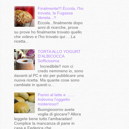
Finalmente!!!.Eccola, l'ho
trovata, la Fugassa
Veneta...!!
Eccola...finalmente dopo
anni di ricerche, prove
su prove ho finalmente trovato quello
che volevo e l'ho trovato qui ....La
ricetta...
TORTA ALLO YOGURT
D'ALBICOCCA
Sofficissima
Incredibile!! non ci
credo nemmeno io, sono
davanti al PC e sto per pubblicare una
nuova ricetta. Ma quante cose sono
cambiate in questi u...
Panini al latte e .......
Indovina l'oggetto
misterioso!!
Buongiooorno avete
voglia di giocare? Allora
leggete bene tutto l'ambaradan!
Complice la mancanza di pane in
casa e Federica che...