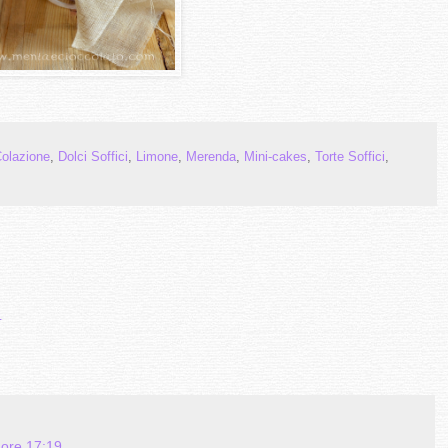
olazione
,
Dolci Soffici
,
Limone
,
Merenda
,
Mini-cakes
,
Torte Soffici
,
4
 ore 17:19