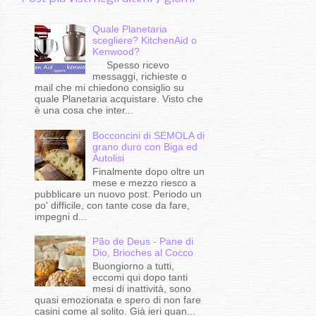
Quale Planetaria
scegliere? KitchenAid o
Kenwood?
Spesso ricevo
messaggi, richieste o
mail che mi chiedono consiglio su
quale Planetaria acquistare. Visto che
è una cosa che inter...
Bocconcini di SEMOLA di
grano duro con Biga ed
Autolisi
Finalmente dopo oltre un
mese e mezzo riesco a
pubblicare un nuovo post. Periodo un
po' difficile, con tante cose da fare,
impegni d...
Pão de Deus - Pane di
Dio, Brioches al Cocco
Buongiorno a tutti,
eccomi qui dopo tanti
mesi di inattività, sono
quasi emozionata e spero di non fare
casini come al solito. Già ieri quan...