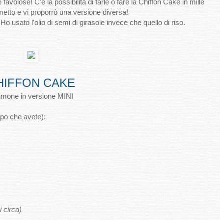
avolose! C'è la possibilità di farle o fare la Chiffon Cake in mille
etto e vi proporrò una versione diversa!
o usato l'olio di semi di girasole invece che quello di riso.
IFFON CAKE
limone in versione MINI
po che avete):
 circa)