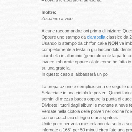
Inoltre:
Zucchero a velo
Alcune raccomandazioni prima di iniziare: Qu
Oppure uno stampo da
ciambella
classico da 2
Usando lo stampo da chiffon cake
NON
va imb
completamente a testa in giù lasciandolo dentro
ciambella in alluminio (generalmente la parte centr
invece imburrate oppure oliate come ho fatto io
su una gratella.
In questo caso si abbasserà un po'.
La preparazione è semplicissima se seguite qu
Setacciate in una ciotola le polveri. Quindi farin
semini di mezza bacca oppure la punta di cucch
Dividete i tuorli dagli albumi e montate a neve f
Versate nella ciotola delle polveri nell'ordine l'o
con un cucchiaio di legno o una spatola.
Unite poco per volta mescolando da sotto a sopra
infornate a 165° per 50 minuti circa fate una pro