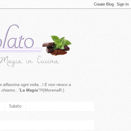
i affascina ogni volta...! E non riesco a
 chiamo..."
La Magia
"!!!
(MorenaR.)
.
Salato