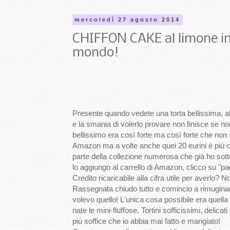
mercoledì 27 agosto 2014
CHIFFON CAKE al limone in v
mondo!
Presente quando vedete una torta bellissima, al
e la smania di volerlo provare non finisce se no
bellissimo era così forte ma così forte che non
Amazon ma a volte anche quei 20 eurini è più c
parte della collezione numerosa che già ho sotto
lo aggiungo al carrello di Amazon, clicco su "p
Credito ricaricabile alla cifra utile per averlo
Rassegnata chiudo tutto e comincio a rimugina
volevo quello! L'unica cosa possibile era quell
nate le mini-fluffose. Tortini sofficissimi, delic
più soffice che io abbia mai fatto e mangiato!