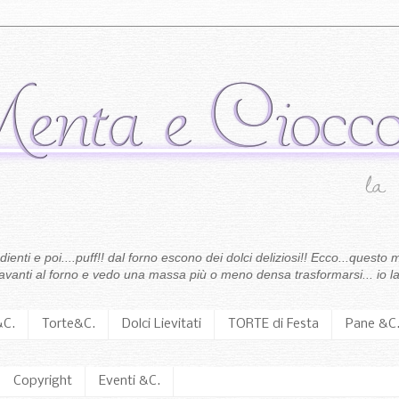
enti e poi....puff!! dal forno escono dei dolci deliziosi!! Ecco...questo m
 davanti al forno e vedo una massa più o meno densa trasformarsi... io la
&C.
Torte&C.
Dolci Lievitati
TORTE di Festa
Pane &C
Copyright
Eventi &C.