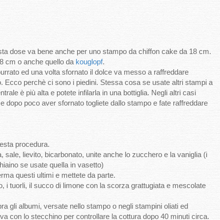
esta dose va bene anche per uno stampo da chiffon cake da 18 cm.
8 cm o anche quello da
kouglopf
.
urrato ed una volta sfornato il dolce va messo a raffreddare
. Ecco perchè ci sono i piedini. Stessa cosa se usate altri stampi a
ale è più alta e potete infilarla in una bottiglia. Negli altri casi
 e dopo poco aver sfornato togliete dallo stampo e fate raffreddare
esta procedura.
a, sale, lievito, bicarbonato, unite anche lo zucchero e la vaniglia (i
iaino se usate quella in vasetto)
erma questi ultimi e mettete da parte.
lio, i tuorli, il succo di limone con la scorza grattugiata e mescolate
 gli albumi, versate nello stampo o negli stampini oliati ed
va con lo stecchino per controllare la cottura dopo 40 minuti circa.