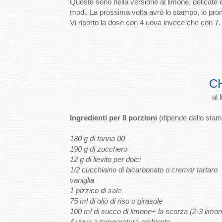
Queste sono nella versione al limone, delicate e f
modi. La prossima volta avrò lo stampo, lo prom
Vi riporto la dose con 4 uova invece che con 7. H
CH
al 
Ingredienti per 8 porzioni
(dipende dallo stam
180 g di farina 00
190 g di zucchero
12 g di lievito per dolci
1/2 cucchiaino di bicarbonato o cremor tartaro
vaniglia
1 pizzico di sale
75 ml di olio di riso o girasole
100 ml di succo di limone+ la scorza (2-3 limoni
4 uova a temperatura ambiente.