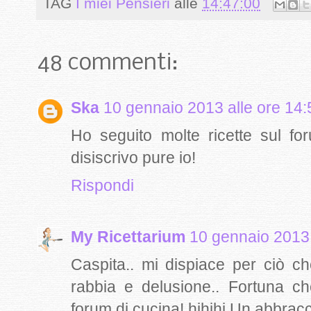
TAG
I miei Pensieri
alle
14:47:00
48 commenti:
Ska
10 gennaio 2013 alle ore 14:
Ho seguito molte ricette sul for
disiscrivo pure io!
Rispondi
My Ricettarium
10 gennaio 2013 
Caspita.. mi dispiace per ciò c
rabbia e delusione.. Fortuna c
forum di cucina! hihihi Un abbracci