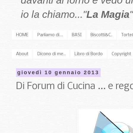
davanti al forno e vedo 
io la chiamo..."
La Magia
"
HOME
Parliamo di...
BASI
Biscotti&C.
Torte
About
Dicono di me..
Libro di Bordo
Copyright
giovedì 10 gennaio 2013
Di Forum di Cucina ... e reg