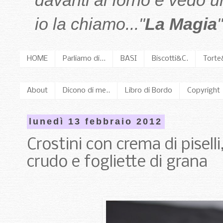
davanti al forno e vedo 
io la chiamo..."
La Magia
"
HOME
Parliamo di...
BASI
Biscotti&C.
Torte
About
Dicono di me..
Libro di Bordo
Copyright
lunedì 13 febbraio 2012
Crostini con crema di piselli
crudo e fogliette di grana