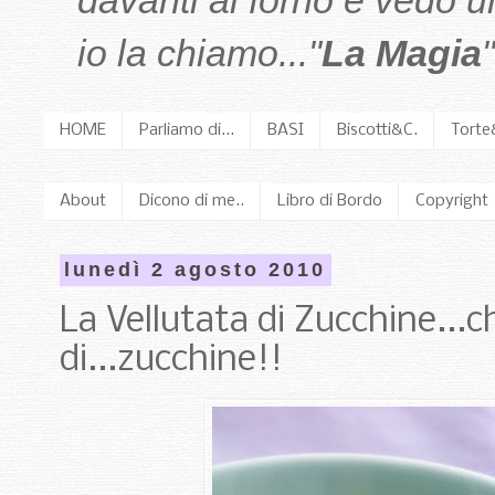
davanti al forno e vedo 
io la chiamo..."
La Magia
"
HOME
Parliamo di...
BASI
Biscotti&C.
Torte
About
Dicono di me..
Libro di Bordo
Copyright
lunedì 2 agosto 2010
La Vellutata di Zucchine...
di...zucchine!!