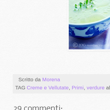
Scritto da
Morena
TAG
Creme e Vellutate
,
Primi
,
verdure
a
29 commenti: