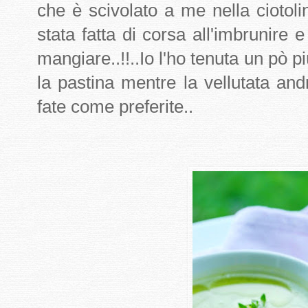
che è scivolato a me nella ciotoli
stata fatta di corsa all'imbrunire 
mangiare..!!..Io l'ho tenuta un pò p
la pastina mentre la vellutata an
fate come preferite..