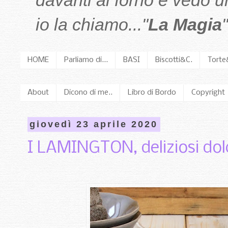
davanti al forno e vedo 
io la chiamo..."
La Magia
"
HOME
Parliamo di...
BASI
Biscotti&C.
Torte
About
Dicono di me..
Libro di Bordo
Copyright
giovedì 23 aprile 2020
I LAMINGTON, deliziosi dolc