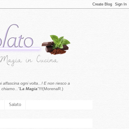
i affascina ogni volta...! E non riesco a
 chiamo..."
La Magia
"!!!
(MorenaR.)
.
Salato