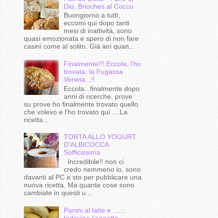
Dio, Brioches al Cocco
Buongiorno a tutti,
eccomi qui dopo tanti
mesi di inattività, sono
quasi emozionata e spero di non fare
casini come al solito. Già ieri quan...
Finalmente!!!.Eccola, l'ho
trovata, la Fugassa
Veneta...!!
Eccola...finalmente dopo
anni di ricerche, prove
su prove ho finalmente trovato quello
che volevo e l'ho trovato qui ....La
ricetta...
TORTA ALLO YOGURT
D'ALBICOCCA
Sofficissima
Incredibile!! non ci
credo nemmeno io, sono
davanti al PC e sto per pubblicare una
nuova ricetta. Ma quante cose sono
cambiate in questi u...
Panini al latte e .......
Indovina l'oggetto