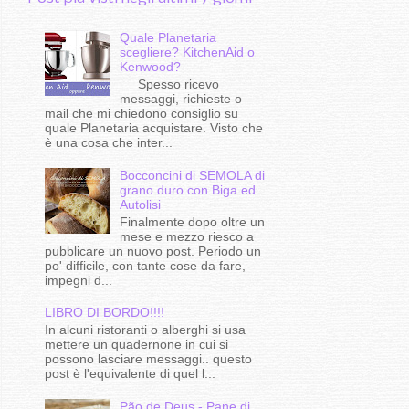
Quale Planetaria
scegliere? KitchenAid o
Kenwood?
Spesso ricevo
messaggi, richieste o
mail che mi chiedono consiglio su
quale Planetaria acquistare. Visto che
è una cosa che inter...
Bocconcini di SEMOLA di
grano duro con Biga ed
Autolisi
Finalmente dopo oltre un
mese e mezzo riesco a
pubblicare un nuovo post. Periodo un
po' difficile, con tante cose da fare,
impegni d...
LIBRO DI BORDO!!!!
In alcuni ristoranti o alberghi si usa
mettere un quadernone in cui si
possono lasciare messaggi.. questo
post è l'equivalente di quel l...
Pão de Deus - Pane di