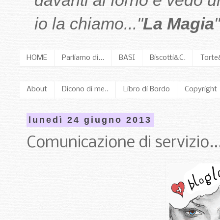
davanti al forno e vedo 
io la chiamo..."
La Magia
"
HOME
Parliamo di...
BASI
Biscotti&C.
Torte
About
Dicono di me..
Libro di Bordo
Copyright
lunedì 24 giugno 2013
Comunicazione di servizio..