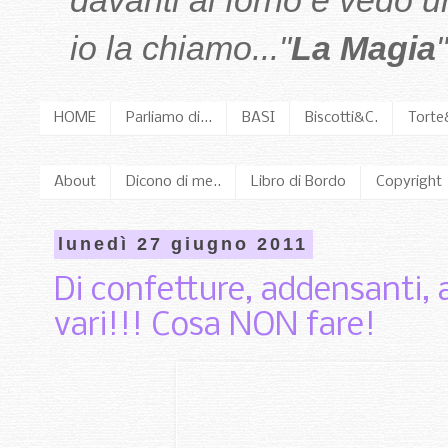
davanti al forno e vedo 
io la chiamo..."
La Magia
"
HOME
Parliamo di...
BASI
Biscotti&C.
Torte
About
Dicono di me..
Libro di Bordo
Copyright
lunedì 27 giugno 2011
Di confetture, addensanti, 
vari!!! Cosa NON fare!