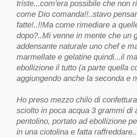
triste...com'era possibile che non r
come Dio comanda!!..stavo pensan
fatte!..!!Ma come rimediare a quell
dopo?..Mi venne in mente che un g
addensante naturale uno chef e ma
marmellate e gelatine quindi...il ma
ebollizione il tutto (a parte quella 
aggiungendo anche la seconda e me
Ho preso mezzo chilo di confettura
sciolto in poca acqua 3 grammi di 
pentolino, portato ad ebollizione p
in una ciotolina e fatta raffreddare