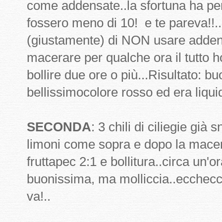
come addensate..la sfortuna ha per
fossero meno di 10! e te pareva!!.
(giustamente) di NON usare addens
macerare per qualche ora il tutto h
bollire due ore o più...Risultato: 
bellissimocolore rosso ed era liquid
SECONDA
: 3 chili di ciliegie già
limoni come sopra e dopo la macer
fruttapec 2:1 e bollitura..circa un'or
buonissima, ma molliccia..ecchecc
va!..