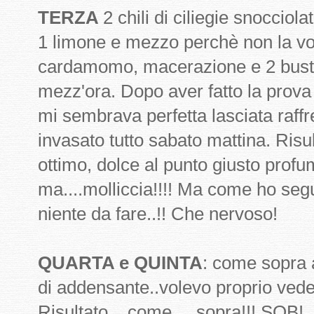
TERZA
2 chili di ciliegie snocciol
1 limone e mezzo perchè non la vo
cardamomo, macerazione e 2 buste d
mezz'ora. Dopo aver fatto la prova
mi sembrava perfetta lasciata raffr
invasato tutto sabato mattina. Risu
ottimo, dolce al punto giusto pro
ma....molliccia!!!! Ma come ho segu
niente da fare..!! Che nervoso!
QUARTA e QUINTA
: come sopra 
di addensante..volevo proprio veder
Risultato....come.....sopra!!! SOB!