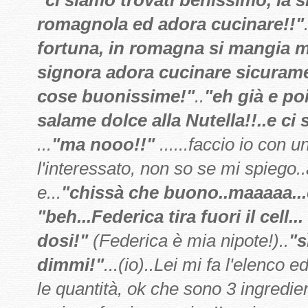
romagnola ed adora cucinare!!"
fortuna, in romagna si mangia m
signora adora cucinare sicurame
cose buonissime!"
..
"eh già e poi
salame
dolce alla Nutella!!..e ci 
...
"ma nooo!!"
......faccio io con u
l'interessato, non so se mi spiego.
e...
"chissà che buono..maaaaa..
"beh...Federica tira fuori il cell.
dosi!"
(Federica è mia nipote!)..
"s
dimmi!"
...(io)..Lei mi fa l'elenco
le quantità, ok che sono 3 ingredie