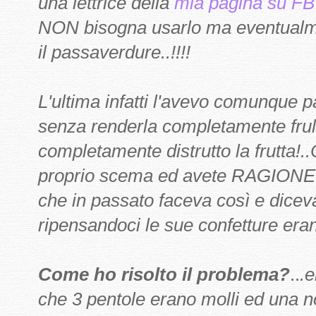
una lettrice della
mia pagina su FB
NON bisogna usarlo ma eventualme
il passaverdure..!!!!
L'ultima infatti l'avevo comunque
senza renderla completamente frul
completamente distrutto la frutta!
proprio scema ed avete RAGIONE!!
che in passato faceva così e dicev
ripensandoci le sue confetture eran
Come ho risolto il problema?
..
.
che 3 pentole erano molli ed una 