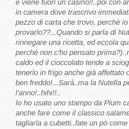
e viene fuori un casino!!..poi con a
in camera dove trascrivo immediat
pezzo di carta che trovo, perchè io
provarlo??...Quando si parla di Nut
rinnegare una ricetta, ed eccola qui
perchè non c'ho pensato prima?)..m
caldo ed il cioccolato tende a scio
tenerlo in frigo anche già affettato o
ben freddo!...Sarà..ma la Nutella p
l'anno!..hihi!!..
Io ho usato uno stampo da Plum ca
anche fare come il classico salame
tagliarla a cubetti..fate un pò come 