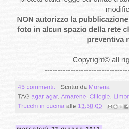
modifi
NON autorizzo la pubblicazione de
foto in alcun spazio della rete 
preventiva r
Copyright
©
all r
--------------------------------
45 commenti:
Scritto da
Morena
TAG
agar-agar
,
Amarene
,
Ciliegie
,
Limon
Trucchi in cucina
alle
13:50:00
mercoledì 22 giugno 2011