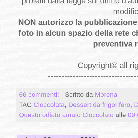
protetti dalla legge sul diritto d’
modifi
NON autorizzo la pubblicazione de
foto in alcun spazio della rete 
preventiva r
Copyright
©
all r
--------------------------------
66 commenti:
Scritto da
Morena
TAG
Cioccolata
,
Dessert da frigorifero
,
D
Questo odiato amato Cioccolato
alle
09: