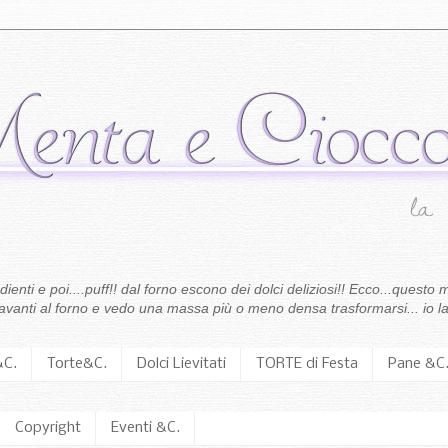
enti e poi....puff!! dal forno escono dei dolci deliziosi!! Ecco...questo m
 davanti al forno e vedo una massa più o meno densa trasformarsi... io la
&C.
Torte&C.
Dolci Lievitati
TORTE di Festa
Pane &C
Copyright
Eventi &C.