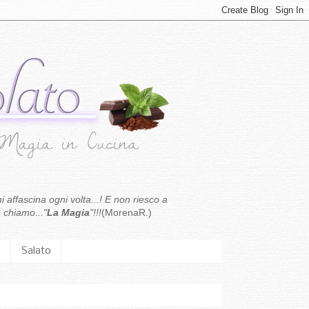
i affascina ogni volta...! E non riesco a
 chiamo..."
La Magia
"!!!
(MorenaR.)
.
Salato