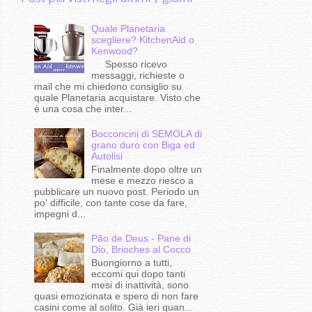
Quale Planetaria
scegliere? KitchenAid o
Kenwood?
Spesso ricevo
messaggi, richieste o
mail che mi chiedono consiglio su
quale Planetaria acquistare. Visto che
è una cosa che inter...
Bocconcini di SEMOLA di
grano duro con Biga ed
Autolisi
Finalmente dopo oltre un
mese e mezzo riesco a
pubblicare un nuovo post. Periodo un
po' difficile, con tante cose da fare,
impegni d...
Pão de Deus - Pane di
Dio, Brioches al Cocco
Buongiorno a tutti,
eccomi qui dopo tanti
mesi di inattività, sono
quasi emozionata e spero di non fare
casini come al solito. Già ieri quan...