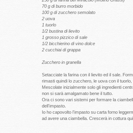
70 g di burro morbido
100 g di zucchero semolato
2 uova
1 tuorlo
1/2 bustina di lievito
1 grosso pizzico di sale
1/2 bicchierino di vino dolce
2 cucchiai di grappa
Zucchero in granella
Setacciate la farina con il lievito ed il sale. For
rimasti quindi lo zucchero, le uova con il tuorlo, 
Mescolate inizialmente solo gli ingredienti cent
non si sarà amalgamato bene il tutto.
Ora ci sono vari sistemi per formare la ciambell
dell'impasto.
Io ho capovolto l'impasto su carta forno leggerm
ad avere una ciambella. Crescerà in cottura qui