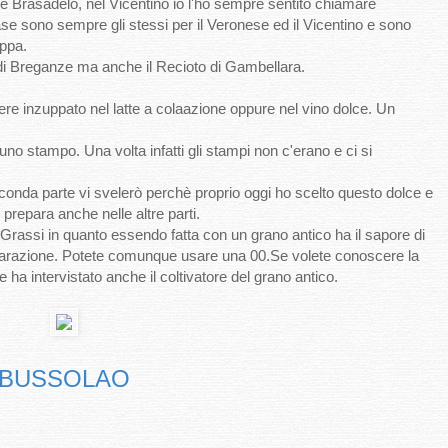
 Brasadelo, nel Vicentino io l'ho sempre sentito chiamare
ase sono sempre gli stessi per il Veronese ed il Vicentino e sono
appa.
to di Breganze ma anche il Recioto di Gambellara.
re inzuppato nel latte a colaazione oppure nel vino dolce. Un
no stampo. Una volta infatti gli stampi non c'erano e ci si
 seconda parte vi svelerò perchè proprio oggi ho scelto questo dolce e
prepara anche nelle altre parti.
 Grassi in quanto essendo fatta con un grano antico ha il sapore di
reparazione. Potete comunque usare una 00.Se volete conoscere la
e ha intervistato anche il coltivatore del grano antico.
BUSSOLAO