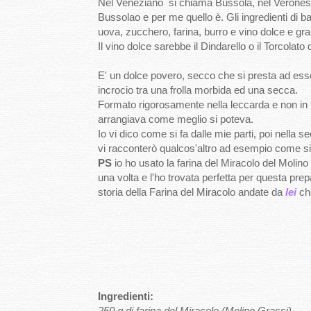
Nel Veneziano si chiama Bussolà, nel Veronese
Bussolao e per me quello è. Gli ingredienti di b
uova, zucchero, farina, burro e vino dolce e gr
Il vino dolce sarebbe il Dindarello o il Torcola
E' un dolce povero, secco che si presta ad esse
incrocio tra una frolla morbida ed una secca.
Formato rigorosamente nella leccarda e non in u
arrangiava come meglio si poteva.
Io vi dico come si fa dalle mie parti, poi nella
vi racconterò qualcos'altro ad esempio come si 
PS
io ho usato la farina del Miracolo del Molino
una volta e l'ho trovata perfetta per questa p
storia della Farina del Miracolo andate da
lei
ch
Ingredienti:
250 g di farina del Miracolo (Molino Grassi)