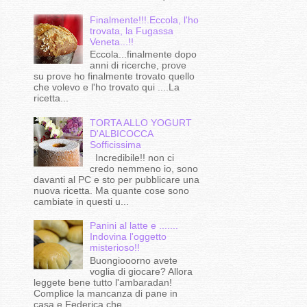
Finalmente!!!.Eccola, l'ho
trovata, la Fugassa
Veneta...!!
Eccola...finalmente dopo
anni di ricerche, prove
su prove ho finalmente trovato quello
che volevo e l'ho trovato qui ....La
ricetta...
TORTA ALLO YOGURT
D'ALBICOCCA
Sofficissima
Incredibile!! non ci
credo nemmeno io, sono
davanti al PC e sto per pubblicare una
nuova ricetta. Ma quante cose sono
cambiate in questi u...
Panini al latte e .......
Indovina l'oggetto
misterioso!!
Buongiooorno avete
voglia di giocare? Allora
leggete bene tutto l'ambaradan!
Complice la mancanza di pane in
casa e Federica che...