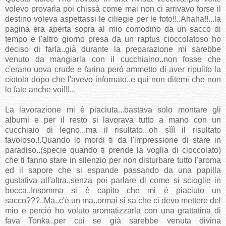
volevo provarla poi chissà come mai non ci arrivavo forse il
destino voleva aspettassi le ciliegie per le foto!!..Ahaha!!...la
pagina era aperta sopra al mio comodino da un sacco di
tempo e l'altro giorno presa da un raptus cioccolatoso ho
deciso di farla..già durante la preparazione mi sarebbe
venuto da mangiarla con il cucchiaino..non fosse che
c'erano uova crude e farina però ammetto di aver ripulito la
ciotola dopo che l'avevo infornato..e qui non ditemi che non
lo fate anche voi!!!...
La lavorazione mi è piaciuta...bastava solo montare gli
albumi e per il resto si lavorava tutto a mano con un
cucchiaio di legno...ma il risultato...oh sììì il risultato
favoloso.!.Quando lo mordi ti da l'impressione di stare in
paradiso..(specie quando ti prende la voglia di cioccolato)
che ti fanno stare in silenzio per non disturbare tutto l'aroma
ed il sapore che si espande passando da una papilla
gustativa all'altra..senza poi parlare di come si scioglie in
bocca..Insomma si è capito che mi è piaciuto un
sacco???..Ma..c'è un ma..ormai si sa che ci devo mettere del
mio e perciò ho voluto aromatizzarla con una grattatina di
fava Tonka..per cui se già sarebbe venuta divina