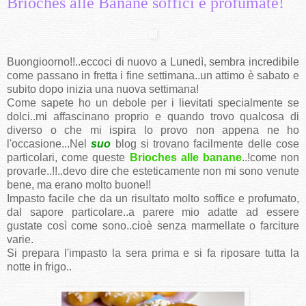
Brioches alle Banane soffici e profumate!
Buongioorno!!..eccoci di nuovo a Lunedì, sembra incredibile
come passano in fretta i fine settimana..un attimo è sabato e
subito dopo inizia una nuova settimana!
Come sapete ho un debole per i lievitati specialmente se
dolci..mi affascinano proprio e quando trovo qualcosa di
diverso o che mi ispira lo provo non appena ne ho
l'occasione...Nel
suo
blog si trovano facilmente delle cose
particolari, come queste
Brioches alle banane
..!come non
provarle..!!..devo dire che esteticamente non mi sono venute
bene, ma erano molto buone!!
Impasto facile che da un risultato molto soffice e profumato,
dal sapore particolare..a parere mio adatte ad essere
gustate così come sono..cioè senza marmellate o farciture
varie.
Si prepara l'impasto la sera prima e si fa riposare tutta la
notte in frigo..