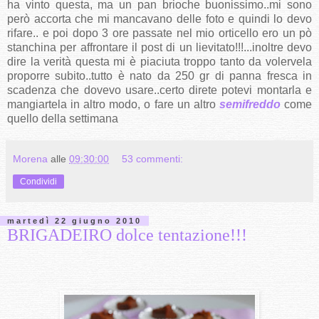
ha vinto questa, ma un pan brioche buonissimo..mi sono
però accorta che mi mancavano delle foto e quindi lo devo
rifare.. e poi dopo 3 ore passate nel mio orticello ero un pò
stanchina per affrontare il post di un lievitato!!!...inoltre devo
dire la verità questa mi è piaciuta troppo tanto da volervela
proporre subito..tutto è nato da 250 gr di panna fresca in
scadenza che dovevo usare..certo direte potevi montarla e
mangiartela in altro modo, o fare un altro
semifreddo
come
quello della settimana
Morena
alle
09:30:00
53 commenti:
Condividi
martedì 22 giugno 2010
BRIGADEIRO dolce tentazione!!!