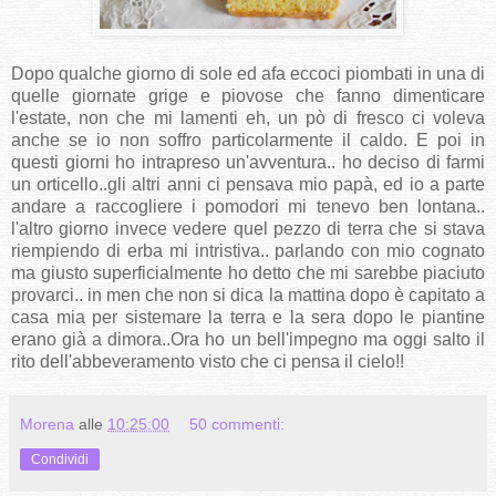
Dopo qualche giorno di sole ed afa eccoci piombati in una di
quelle giornate grige e piovose che fanno dimenticare
l'estate, non che mi lamenti eh, un pò di fresco ci voleva
anche se io non soffro particolarmente il caldo. E poi in
questi giorni ho intrapreso un'avventura.. ho deciso di farmi
un orticello..gli altri anni ci pensava mio papà, ed io a parte
andare a raccogliere i pomodori mi tenevo ben lontana..
l'altro giorno invece vedere quel pezzo di terra che si stava
riempiendo di erba mi intristiva.. parlando con mio cognato
ma giusto superficialmente ho detto che mi sarebbe piaciuto
provarci.. in men che non si dica la mattina dopo è capitato a
casa mia per sistemare la terra e la sera dopo le piantine
erano già a dimora..Ora ho un bell'impegno ma oggi salto il
rito dell'abbeveramento visto che ci pensa il cielo!!
Morena
alle
10:25:00
50 commenti:
Condividi