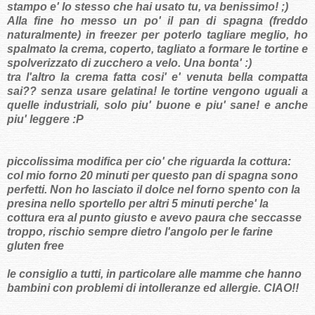
stampo e' lo stesso che hai usato tu, va benissimo! ;)
Alla fine ho messo un po' il pan di spagna (freddo
naturalmente) in freezer per poterlo tagliare meglio, ho
spalmato la crema, coperto, tagliato a formare le tortine e
spolverizzato di zucchero a velo. Una bonta' :)
tra l'altro la crema fatta cosi' e' venuta bella compatta
sai?? senza usare gelatina! le tortine vengono uguali a
quelle industriali, solo piu' buone e piu' sane! e anche
piu' leggere :P
piccolissima modifica per cio' che riguarda la cottura:
col mio forno 20 minuti per questo pan di spagna sono
perfetti. Non ho lasciato il dolce nel forno spento con la
presina nello sportello per altri 5 minuti perche' la
cottura era al punto giusto e avevo paura che seccasse
troppo, rischio sempre dietro l'angolo per le farine
gluten free
le consiglio a tutti, in particolare alle mamme che hanno
bambini con problemi di intolleranze ed allergie. CIAO!!