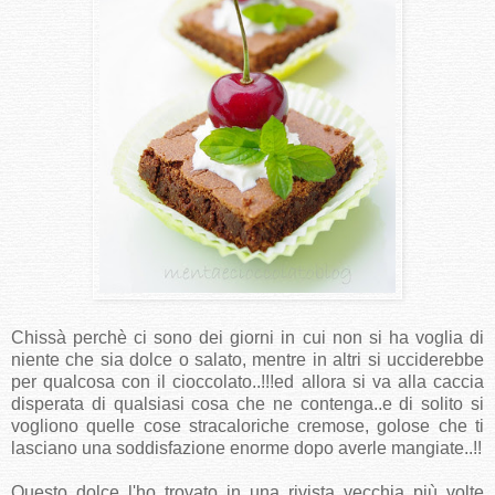
Chissà perchè ci sono dei giorni in cui non si ha voglia di
niente che sia dolce o salato, mentre in altri si ucciderebbe
per qualcosa con il cioccolato..!!!ed allora si va alla caccia
disperata di qualsiasi cosa che ne contenga..e di solito si
vogliono quelle cose stracaloriche cremose, golose che ti
lasciano una soddisfazione enorme dopo averle mangiate..!!
Questo dolce l'ho trovato in una rivista vecchia..più volte