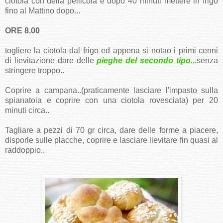
ciotola con della pellicola e dopo 40 minuti mettere in frigo
fino al Mattino dopo...
ORE 8.00
togliere la ciotola dal frigo ed appena si notao i primi cenni
di lievitazione dare delle
pieghe del secondo tipo...
senza
stringere troppo..
Coprire a campana..(praticamente lasciare l'impasto sulla
spianatoia e coprire con una ciotola rovesciata) per 20
minuti circa..
Tagliare a pezzi di 70 gr circa, dare delle forme a piacere,
disporle sulle placche, coprire e lasciare lievitare fin quasi al
raddoppio..