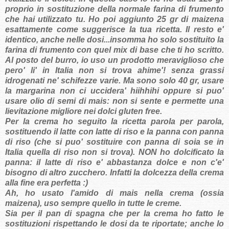
proprio in sostituzione della normale farina di frumento
che hai utilizzato tu. Ho poi aggiunto 25 gr di maizena
esattamente come suggerisce la tua ricetta. Il resto e'
identico, anche nelle dosi...insomma ho solo sostituito la
farina di frumento con quel mix di base che ti ho scritto.
Al posto del burro, io uso un prodotto meraviglioso che
pero' li' in Italia non si trova ahime'! senza grassi
idrogenati ne' schifezze varie. Ma sono solo 40 gr, usare
la margarina non ci uccidera' hiihhihi oppure si puo'
usare olio di semi di mais: non si sente e permette una
lievitazione migliore nei dolci gluten free.
Per la crema ho seguito la ricetta parola per parola,
sostituendo il latte con latte di riso e la panna con panna
di riso (che si puo' sostituire con panna di soia se in
Italia quella di riso non si trova). NON ho dolcificato la
panna: il latte di riso e' abbastanza dolce e non c'e'
bisogno di altro zucchero. Infatti la dolcezza della crema
alla fine era perfetta :)
Ah, ho usato l'amido di mais nella crema (ossia
maizena), uso sempre quello in tutte le creme.
Sia per il pan di spagna che per la crema ho fatto le
sostituzioni rispettando le dosi da te riportate; anche lo