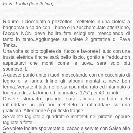
Fava Tonka (facoltativa)
Ridurre il cioccolato a pezzettoni mettetelo in una ciotola a
bagnomaria caldo con il burro e lo zucchero..fate attenzione,
l'acqua NON deve bollire..fate sciogliere mescolando di
tanto in tanto..Aggiungete se volete 2 grattatine di Fava
Tonka.
Una volta sciolto togliete dal fuoco e lavorate il tutto con una
frusta elettrica finche sarà bello liscio, gonfio e freddo..non
aspettatevi che monti come le uova, sarà solo più
spumoso..!.
A questo punto unite i tuorli mescolando con un cucchiaio di
legno e la farina...Infine gli albumi montat a neve ben
ferma..Versate il tutto nello stampo imburrato ed infarinato o
foderato di carta forno ed infornate a 175° per 40 minuti..
Dovete sfornarlo quando sarà ancora morbido..fatelo
raffreddare un pò poi mettetelo a raffreddare su una
graticola..Attenzione è piuttosto fragile..
Se volete tagliate a quadrotti e metteteli nei pirottini oppure
tagliate a fette..
Se volete inoltre spolverate di cacao e servite con Salsa allo