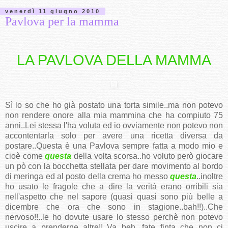
venerdì 11 giugno 2010
Pavlova per la mamma
LA PAVLOVA DELLA MAMMA
Sì lo so che ho già postato una torta simile..ma non potevo
non rendere onore alla mia mammina che ha compiuto 75
anni..Lei stessa l'ha voluta ed io ovviamente non potevo non
accontentarla solo per avere una ricetta diversa da
postare..Questa è una Pavlova sempre fatta a modo mio e
cioè come
questa
della volta scorsa..ho voluto però giocare
un pò con la bocchetta stellata per dare movimento al bordo
di meringa ed al posto della crema ho messo
questa
..inoltre
ho usato le fragole che a dire la verità erano orribili sia
nell'aspetto che nel sapore (quasi quasi sono più belle a
dicembre che ora che sono in stagione..bah!!)..Che
nervoso!!..le ho dovute usare lo stesso perchè non potevo
uscire a prenderne altre!!..Va beh, fate finta che non ci