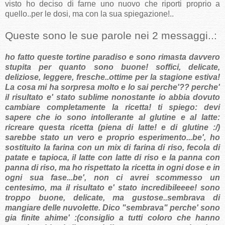
visto ho deciso di farne uno nuovo che riporti proprio a
quello..per le dosi, ma con la sua spiegazione!..
Queste sono le sue parole nei 2 messaggi..:
ho fatto queste tortine paradiso e sono rimasta davvero
stupita per quanto sono buone! soffici, delicate,
deliziose, leggere, fresche..ottime per la stagione estiva!
La cosa mi ha sorpresa molto e lo sai perche'?? perche'
il risultato e' stato sublime nonostante io abbia dovuto
cambiare completamente la ricetta! ti spiego: devi
sapere che io sono intollerante al glutine e al latte:
ricreare questa ricetta (piena di latte! e di glutine :/)
sarebbe stato un vero e proprio esperimento...be', ho
sostituito la farina con un mix di farina di riso, fecola di
patate e tapioca, il latte con latte di riso e la panna con
panna di riso, ma ho rispettato la ricetta in ogni dose e in
ogni sua fase...be', non ci avrei scommesso un
centesimo, ma il risultato e' stato incredibileeee! sono
troppo buone, delicate, ma gustose..sembrava di
mangiare delle nuvolette. Dico "sembrava" perche' sono
gia
finite ahime' :(
consiglio a tutti coloro che hanno