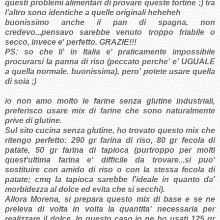
questi problemi alimentari di provare queste tortine ;) tra
l'altro sono identiche a quelle originali heheheh
buonissimo anche il pan di spagna, non
credevo...pensavo sarebbe venuto troppo friabile o
secco, invece e' perfetto. GRAZIE!!!
PS: so che li' in Italia e' praticamente impossibile
procurarsi la panna di riso (peccato perche' e' UGUALE
a quella normale. buonissima), pero' potete usare quella
di soia ;)
io non amo molto le farine senza glutine industriali,
preferisco usare mix di farine che sono naturalmente
prive di glutine.
Sul sito cucina senza glutine, ho trovato questo mix che
ritengo perfetto: 290 gr farina di riso, 80 gr fecola di
patate, 50 gr farina di tapioca (purtroppo per molti
quest'ultima farina e' difficile da trovare...si puo'
sostituire con amido di riso o con la stessa fecola di
patate; cmq la tapioca sarebbe l'ideale in quanto da'
morbidezza al dolce ed evita che si secchi).
Allora Morena, si prepara questo mix di base e se ne
preleva di volta in volta la quantita' necessaria per
realizzare il dolce. In questo caso io ne ho usati 125 gr