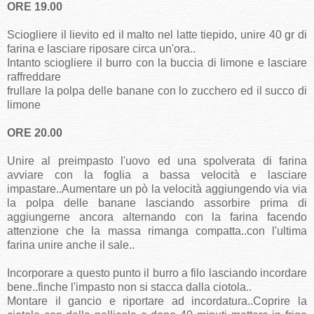
ORE 19.00
Sciogliere il lievito ed il malto nel latte tiepido, unire 40 gr di
farina e lasciare riposare circa un'ora..
Intanto sciogliere il burro con la buccia di limone e lasciare
raffreddare
frullare la polpa delle banane con lo zucchero ed il succo di
limone
ORE 20.00
Unire al preimpasto l'uovo ed una spolverata di farina
avviare con la foglia a bassa velocità e lasciare
impastare..Aumentare un pò la velocità aggiungendo via via
la polpa delle banane lasciando assorbire prima di
aggiungerne ancora alternando con la farina facendo
attenzione che la massa rimanga compatta..con l'ultima
farina unire anche il sale..
Incorporare a questo punto il burro a filo lasciando incordare
bene..finche l'impasto non si stacca dalla ciotola..
Montare il gancio e riportare ad incordatura..Coprire la