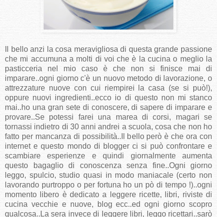
Il bello anzi la cosa meravigliosa di questa grande passione
che mi accumuna a molti di voi che è la cucina o meglio la
pasticceria nel mio caso è che non si finisce mai di
imparare..ogni giorno c'è un nuovo metodo di lavorazione, o
attrezzature nuove con cui riempirei la casa (se si può!),
oppure nuovi ingredienti..ecco io di questo non mi stanco
mai..ho una gran sete di conoscere, di sapere di imparare e
provare..Se potessi farei una marea di corsi, magari se
tornassi indietro di 30 anni andrei a scuola, cosa che non ho
fatto per mancanza di possibilità..Il bello però è che ora con
internet e questo mondo di blogger ci si può confrontare e
scambiare esperienze e quindi giornalmente aumenta
questo bagaglio di conoscenza senza fine..Ogni giorno
leggo, spulcio, studio quasi in modo maniacale (certo non
lavorando purtroppo o per fortuna ho un pò di tempo !)..ogni
momento libero è dedicato a leggere ricette, libri, riviste di
cucina vecchie e nuove, blog ecc..ed ogni giorno scopro
qualcosa..La sera invece di leggere libri, leggo ricettari..sarò