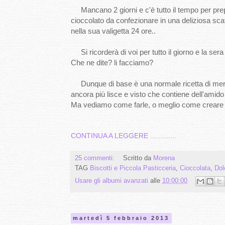
Mancano 2 giorni e c'è tutto il tempo per prepa
cioccolato da confezionare in una deliziosa scat
nella sua valigetta 24 ore..
Si ricorderà di voi per tutto il giorno e la ser
Che ne dite? li facciamo?
Dunque di base è una normale ricetta di meri
ancora più lisce e visto che contiene dell'amido
Ma vediamo come farle, o meglio come creare qu
CONTINUA A LEGGERE .............
25 commenti:
Scritto da
Morena
TAG
Biscotti e Piccola Pasticceria
,
Cioccolata
,
Dol
Usare gli albumi avanzati
alle
10:00:00
martedì 5 febbraio 2013