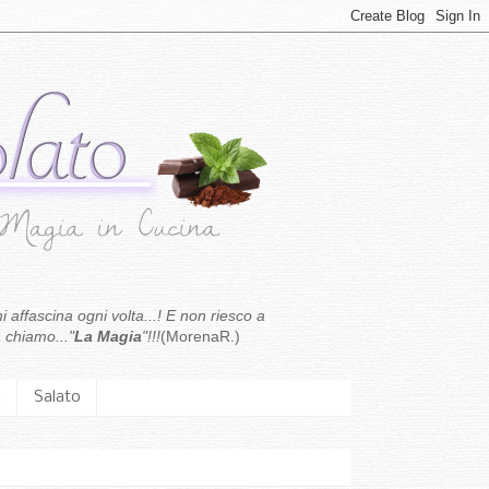
i affascina ogni volta...! E non riesco a
 chiamo..."
La Magia
"!!!
(MorenaR.)
.
Salato