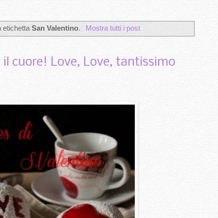
 etichetta
San Valentino
.
Mostra tutti i post
 il cuore! Love, Love, tantissimo