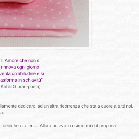
"L'Amore che non si
rinnova ogni giorno
venta un'abitudine e si
rasforma in schiavitù"
(Kahlil Gibran-poeta)
ente dedicarci ad un'altra ricorrenza che sta a cuore a tutti noi.
za.
te, dediche ecc ecc...Allora potevo io esimermi dal proporvi