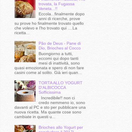
trovata, la Fugassa
Veneta...!!
Eccola...finalmente dopo
anni di ricerche, prove
su prove ho finalmente trovato quello
che volevo e l'ho trovato qui ....La
ricetta...
Pão de Deus - Pane di
Dio, Brioches al Cocco
Buongiorno a tutti,
eccomi qui dopo tanti
mesi di inattività, sono
quasi emozionata e spero di non fare
casini come al solito. Già ieri quan...
TORTA ALLO YOGURT
D'ALBICOCCA
Sofficissima
Incredibile!! non ci
credo nemmeno io, sono
davanti al PC e sto per pubblicare una
nuova ricetta. Ma quante cose sono
cambiate in questi u...
Brioches allo Yogurt per
concludere il 2017!