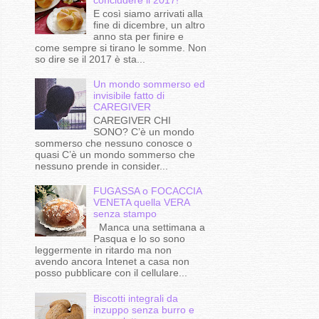
E così siamo arrivati alla
fine di dicembre, un altro
anno sta per finire e
come sempre si tirano le somme. Non
so dire se il 2017 è sta...
Un mondo sommerso ed
invisibile fatto di
CAREGIVER
CAREGIVER CHI
SONO? C’è un mondo
sommerso che nessuno conosce o
quasi C’è un mondo sommerso che
nessuno prende in consider...
FUGASSA o FOCACCIA
VENETA quella VERA
senza stampo
Manca una settimana a
Pasqua e lo so sono
leggermente in ritardo ma non
avendo ancora Intenet a casa non
posso pubblicare con il cellulare...
Biscotti integrali da
inzuppo senza burro e