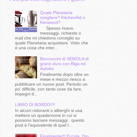
Quale Planetaria
scegliere? KitchenAid o
Kenwood?
Spesso ricevo
messaggi, richieste o
mail che mi chiedono consiglio su
quale Planetaria acquistare. Visto che
è una cosa che inter...
Bocconcini di SEMOLA di
grano duro con Biga ed
Autolisi
Finalmente dopo oltre un
mese e mezzo riesco a
pubblicare un nuovo post. Periodo un
po' difficile, con tante cose da fare,
impegni d...
LIBRO DI BORDO!!!!
In alcuni ristoranti o alberghi si usa
mettere un quadernone in cui si
possono lasciare messaggi.. questo
post è l'equivalente di quel l...
Finalmente!!!.Eccola, l'ho