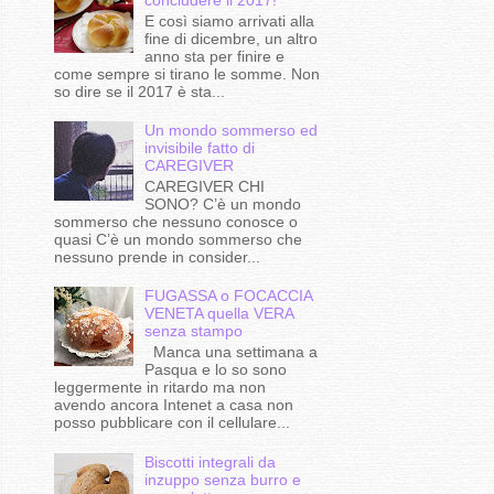
E così siamo arrivati alla
fine di dicembre, un altro
anno sta per finire e
come sempre si tirano le somme. Non
so dire se il 2017 è sta...
Un mondo sommerso ed
invisibile fatto di
CAREGIVER
CAREGIVER CHI
SONO? C’è un mondo
sommerso che nessuno conosce o
quasi C’è un mondo sommerso che
nessuno prende in consider...
FUGASSA o FOCACCIA
VENETA quella VERA
senza stampo
Manca una settimana a
Pasqua e lo so sono
leggermente in ritardo ma non
avendo ancora Intenet a casa non
posso pubblicare con il cellulare...
Biscotti integrali da
inzuppo senza burro e