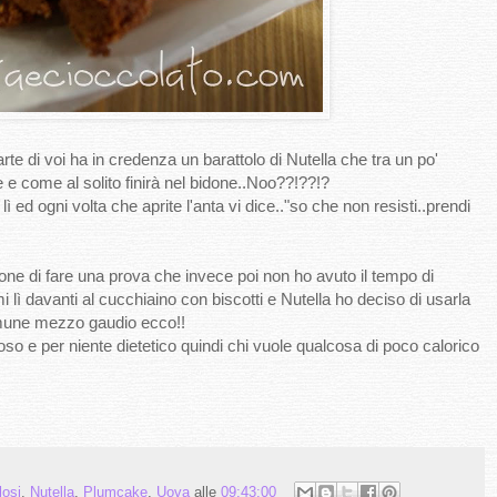
rte di voi ha in credenza un barattolo di Nutella che tra un po'
e come al solito finirà nel bidone..Noo??!??!?
ì ed ogni volta che aprite l'anta vi dice.."so che non resisti..prendi
one di fare una prova che invece poi non ho avuto il tempo di
i lì davanti al cucchiaino con biscotti e Nutella ho deciso di usarla
comune mezzo gaudio ecco!!
oso e per niente dietetico quindi chi vuole qualcosa di poco calorico
losi
,
Nutella
,
Plumcake
,
Uova
alle
09:43:00