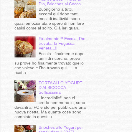
Dio, Brioches al Cocco
Buongiorno a tutti,
eccomi qui dopo tanti
mesi di inattività, sono
quasi emozionata e spero di non fare
casini come al solito. Già ieri quan...
Finalmente!!!.Eccola, l'ho
trovata, la Fugassa
Veneta...!!
Eccola...finalmente dopo
anni di ricerche, prove
su prove ho finalmente trovato quello
che volevo e l'ho trovato qui ....La
ricetta...
TORTA ALLO YOGURT
D'ALBICOCCA
Sofficissima
Incredibile!! non ci
credo nemmeno io, sono
davanti al PC e sto per pubblicare una
nuova ricetta. Ma quante cose sono
cambiate in questi u...
Brioches allo Yogurt per
concludere il 2017!