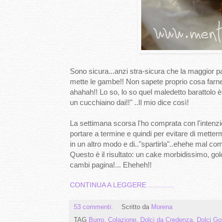
Sono sicura...anzi stra-sicura che la maggior pa
mette le gambe!! Non sapete proprio cosa farne 
ahahah!! Lo so, lo so quel maledetto barattolo è l
un cucchiaino dai!!" ..Il mio dice così!
La settimana scorsa l'ho comprata con l'intenzi
portare a termine e quindi per evitare di metterm
in un altro modo e di.."spartirla"..ehehe mal 
Questo è il risultato: un cake morbidissimo, gol
cambi pagina!... Eheheh!!
CONTINUA A LEGGERE .............
53 commenti:
Scritto da
Morena
TAG
Burro
,
Colazione
,
Dolci da Credenza
,
Dolci Go