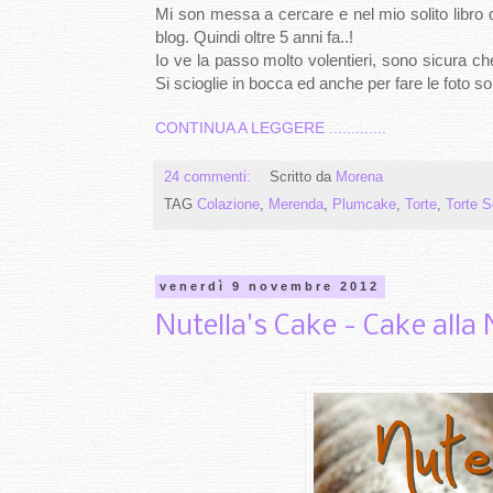
Mi son messa a cercare e nel mio solito libro 
blog. Quindi oltre 5 anni fa..!
Io ve la passo molto volentieri, sono sicura ch
Si scioglie in bocca ed anche per fare le foto sol
CONTINUA A LEGGERE .............
24 commenti:
Scritto da
Morena
TAG
Colazione
,
Merenda
,
Plumcake
,
Torte
,
Torte S
venerdì 9 novembre 2012
Nutella's Cake - Cake alla N