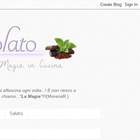
i affascina ogni volta...! E non riesco a
 chiamo..."
La Magia
"!!!
(MorenaR.)
.
Salato