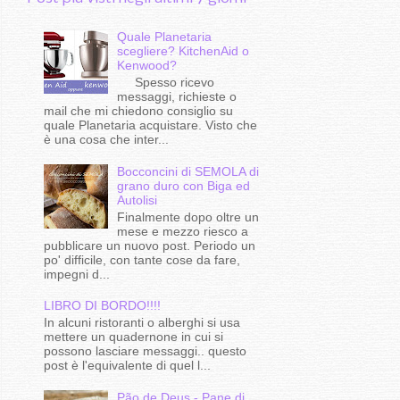
Quale Planetaria
scegliere? KitchenAid o
Kenwood?
Spesso ricevo
messaggi, richieste o
mail che mi chiedono consiglio su
quale Planetaria acquistare. Visto che
è una cosa che inter...
Bocconcini di SEMOLA di
grano duro con Biga ed
Autolisi
Finalmente dopo oltre un
mese e mezzo riesco a
pubblicare un nuovo post. Periodo un
po' difficile, con tante cose da fare,
impegni d...
LIBRO DI BORDO!!!!
In alcuni ristoranti o alberghi si usa
mettere un quadernone in cui si
possono lasciare messaggi.. questo
post è l'equivalente di quel l...
Pão de Deus - Pane di