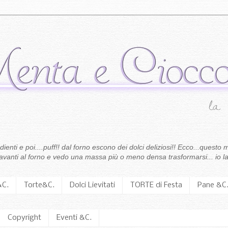
enti e poi....puff!! dal forno escono dei dolci deliziosi!! Ecco...questo m
 davanti al forno e vedo una massa più o meno densa trasformarsi... io la
&C.
Torte&C.
Dolci Lievitati
TORTE di Festa
Pane &C
Copyright
Eventi &C.