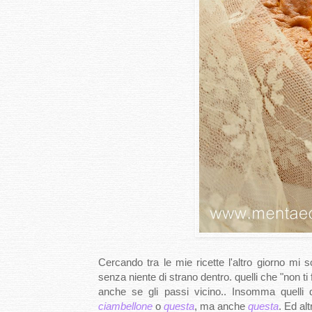
Cercando tra le mie ricette l'altro giorno mi
senza niente di strano dentro. quelli che "non t
anche se gli passi vicino.. Insomma quelli
ciambellone
o
questa
, ma anche
questa
. Ed al