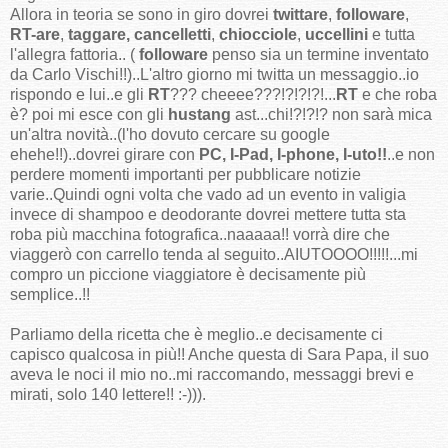
Allora in teoria se sono in giro dovrei
twittare
,
followare
,
RT-are
,
taggare,
cancelletti
,
chiocciole
,
uccellini
e tutta
l'allegra fattoria.. (
followare
penso sia un termine inventato
da Carlo Vischi!!)..L'altro giorno mi twitta un messaggio..io
rispondo e lui..e gli
RT
??? cheeee???!?!?!?!...
RT
e che roba
è? poi mi esce con gli
hustang
ast...chi!?!?!? non sarà mica
un'altra novità..(l'ho dovuto cercare su google
ehehe!!)..dovrei girare con
PC, I-Pad, I-phone, I-uto!!
..e non
perdere momenti importanti per pubblicare notizie
varie..Quindi ogni volta che vado ad un evento in valigia
invece di shampoo e deodorante dovrei mettere tutta sta
roba più macchina fotografica..naaaaa!! vorrà dire che
viaggerò con carrello tenda al seguito..AIUTOOOO!!!!!...mi
compro un piccione viaggiatore è decisamente più
semplice..!!
Parliamo della ricetta che è meglio..e decisamente ci
capisco qualcosa in più!! Anche questa di Sara Papa, il suo
aveva le noci il mio no..mi raccomando, messaggi brevi e
mirati, solo 140 lettere!! :-))).