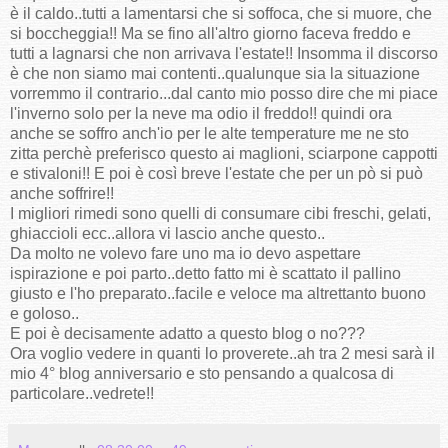
è il caldo..tutti a lamentarsi che si soffoca, che si muore, che
si boccheggia!! Ma se fino all'altro giorno faceva freddo e
tutti a lagnarsi che non arrivava l'estate!! Insomma il discorso
è che non siamo mai contenti..qualunque sia la situazione
vorremmo il contrario...dal canto mio posso dire che mi piace
l'inverno solo per la neve ma odio il freddo!! quindi ora
anche se soffro anch'io per le alte temperature me ne sto
zitta perchè preferisco questo ai maglioni, sciarpone cappotti
e stivaloni!! E poi è così breve l'estate che per un pò si può
anche soffrire!!
I migliori rimedi sono quelli di consumare cibi freschi, gelati,
ghiaccioli ecc..allora vi lascio anche questo..
Da molto ne volevo fare uno ma io devo aspettare
ispirazione e poi parto..detto fatto mi è scattato il pallino
giusto e l'ho preparato..facile e veloce ma altrettanto buono
e goloso..
E poi è decisamente adatto a questo blog o no???
Ora voglio vedere in quanti lo proverete..ah tra 2 mesi sarà il
mio 4° blog anniversario e sto pensando a qualcosa di
particolare..vedrete!!