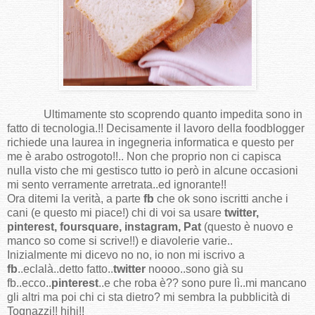
Ultimamente sto scoprendo quanto impedita sono in
fatto di tecnologia.!! Decisamente il lavoro della foodblogger
richiede una laurea in ingegneria informatica e questo per
me è arabo ostrogoto!!.. Non che proprio non ci capisca
nulla visto che mi gestisco tutto io però in alcune occasioni
mi sento verramente arretrata..ed ignorante!!
Ora ditemi la verità, a parte
fb
che ok sono iscritti anche i
cani (e questo mi piace!) chi di voi sa usare
twitter,
pinterest, foursquare, instagram, Pat
(questo è nuovo e
manco so come si scrive!!) e diavolerie varie..
Inizialmente mi dicevo no no, io non mi iscrivo a
fb
..eclalà..detto fatto..
twitter
noooo..sono già su
fb..ecco..
pinterest
..e che roba è?? sono pure lì..mi mancano
gli altri ma poi chi ci sta dietro? mi sembra la pubblicità di
Tognazzi!! hihi!!