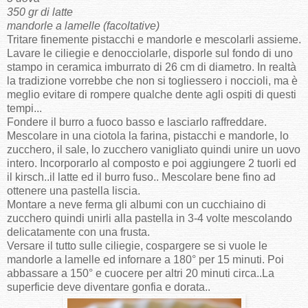
350 gr di latte
mandorle a lamelle (facoltative)
Tritare finemente pistacchi e mandorle e mescolarli assieme.
Lavare le ciliegie e denocciolarle, disporle sul fondo di uno
stampo in ceramica imburrato di 26 cm di diametro. In realtà
la tradizione vorrebbe che non si togliessero i noccioli, ma è
meglio evitare di rompere qualche dente agli ospiti di questi
tempi...
Fondere il burro a fuoco basso e lasciarlo raffreddare.
Mescolare in una ciotola la farina, pistacchi e mandorle, lo
zucchero, il sale, lo zucchero vanigliato quindi unire un uovo
intero. Incorporarlo al composto e poi aggiungere 2 tuorli ed
il kirsch..il latte ed il burro fuso.. Mescolare bene fino ad
ottenere una pastella liscia.
Montare a neve ferma gli albumi con un cucchiaino di
zucchero quindi unirli alla pastella in 3-4 volte mescolando
delicatamente con una frusta.
Versare il tutto sulle ciliegie, cospargere se si vuole le
mandorle a lamelle ed infornare a 180° per 15 minuti. Poi
abbassare a 150° e cuocere per altri 20 minuti circa..La
superficie deve diventare gonfia e dorata..