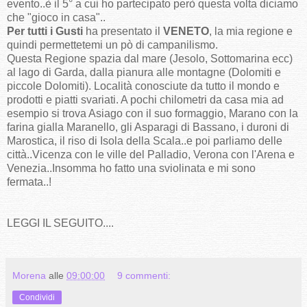
evento..è il 5° a cui ho partecipato però questa volta diciamo
che "gioco in casa"..
Per tutti i Gusti
ha presentato il
VENETO
, la mia regione e
quindi permettetemi un pò di campanilismo.
Questa Regione spazia dal mare (Jesolo, Sottomarina ecc)
al lago di Garda, dalla pianura alle montagne (Dolomiti e
piccole Dolomiti). Località conosciute da tutto il mondo e
prodotti e piatti svariati. A pochi chilometri da casa mia ad
esempio si trova Asiago con il suo formaggio, Marano con la
farina gialla Maranello, gli Asparagi di Bassano, i duroni di
Marostica, il riso di Isola della Scala..e poi parliamo delle
città..Vicenza con le ville del Palladio, Verona con l'Arena e
Venezia..Insomma ho fatto una sviolinata e mi sono
fermata..!
LEGGI IL SEGUITO....
Morena
alle
09:00:00
9 commenti:
Condividi