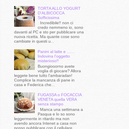
TORTA ALLO YOGURT
D'ALBICOCCA
Sofficissima
Incredibile!! non ci
credo nemmeno io, sono
davanti al PC e sto per pubblicare una
nuova ricetta. Ma quante cose sono
cambiate in questi u...
Panini al latte e .......
Indovina l'oggetto
misterioso!!
Buongiooorno avete
voglia di giocare? Allora
leggete bene tutto l'ambaradan!
Complice la mancanza di pane in
casa e Federica che...
FUGASSA o FOCACCIA
VENETA quella VERA
senza stampo
Manca una settimana a
Pasqua e lo so sono
leggermente in ritardo ma non
avendo ancora Intenet a casa non
posso pubblicare con il cellulare...