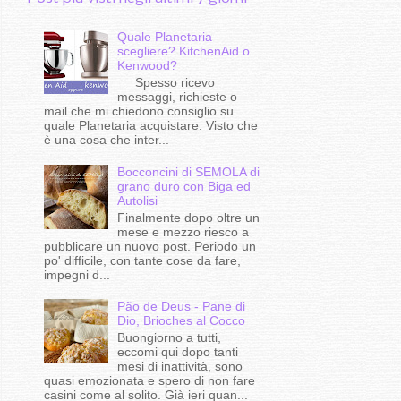
Quale Planetaria
scegliere? KitchenAid o
Kenwood?
Spesso ricevo
messaggi, richieste o
mail che mi chiedono consiglio su
quale Planetaria acquistare. Visto che
è una cosa che inter...
Bocconcini di SEMOLA di
grano duro con Biga ed
Autolisi
Finalmente dopo oltre un
mese e mezzo riesco a
pubblicare un nuovo post. Periodo un
po' difficile, con tante cose da fare,
impegni d...
Pão de Deus - Pane di
Dio, Brioches al Cocco
Buongiorno a tutti,
eccomi qui dopo tanti
mesi di inattività, sono
quasi emozionata e spero di non fare
casini come al solito. Già ieri quan...