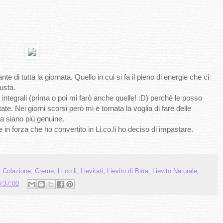
e di tutta la giornata. Quello in cui si fa il pieno di energie che ci
iusta.
integrali (prima o poi mi farò anche quelle! :D) perchè le posso
te. Nei giorni scorsi però mi è tornata la voglia di fare delle
sa siano più genuine.
e in forza che ho convertito in Li.co.li ho deciso di impastare.
,
Colazione
,
Creme
,
Li.co.li
,
Lievitati
,
Lievito di Birra
,
Lievito Naturale
,
6:37:00