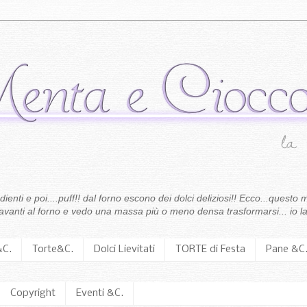
enti e poi....puff!! dal forno escono dei dolci deliziosi!! Ecco...questo m
 davanti al forno e vedo una massa più o meno densa trasformarsi... io la
&C.
Torte&C.
Dolci Lievitati
TORTE di Festa
Pane &C
Copyright
Eventi &C.