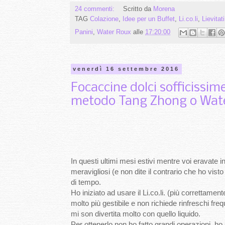
24 commenti:
Scritto da
Morena
TAG
Colazione
,
Idee per un Buffet
,
Li.co.li
,
Lievitat
Panini
,
Water Roux
alle
17:20:00
venerdì 16 settembre 2016
Focaccine dolci sofficissime 
metodo Tang Zhong o Wat
In questi ultimi mesi estivi mentre voi eravate 
meravigliosi (e non dite il contrario che ho vist
di tempo.
Ho iniziato ad usare il Li.co.li. (più correttamen
molto più gestibile e non richiede rinfreschi f
mi son divertita molto con quello liquido.
Per ottenerlo non ho fatto grandi operazioni, h