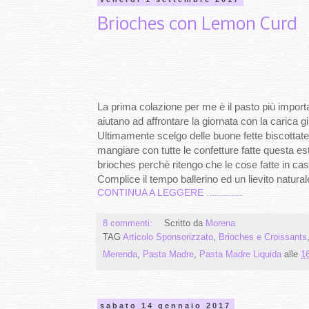
Brioches con Lemon Curd
La prima colazione per me è il pasto più important
aiutano ad affrontare la giornata con la carica g
Ultimamente scelgo delle buone fette biscottate 
mangiare con tutte le confetture fatte questa esta
brioches perchè ritengo che le cose fatte in ca
Complice il tempo ballerino ed un lievito natural
CONTINUA A LEGGERE .............
8 commenti:
Scritto da
Morena
TAG
Articolo Sponsorizzato
,
Brioches e Croissants
Merenda
,
Pasta Madre
,
Pasta Madre Liquida
alle
1
sabato 14 gennaio 2017