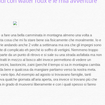
idi con water roux e le mia avventure
e a fare una bella camminata in montagna almeno una volta a
sta cosa che mi fa stare bene sia fisicamente che moralmente. Io e
ferie andando anche 2 volte a settimana ma ora che gli impegni sono
nte di complicato eh perchè io soffro di vertigini. Nemmeno troppo
parte da un punto di ritrovo e si sale su una strada asfaltata ma non
 tratti in mezzo al bosco altri invece permettono di vedere un
ncini, bastoncini, zaini (perchè il tempo si sa in montagna cambia
da bere e qualcosa da mangiare partiamo verso la nostra meta.
ario tipo. Ad esempio ad agosto si trovavano famiglie, tanti
va qualche giornata all'aria aperta, ora invece si trovano più che
a in grado di muoversi liberamente e con i quali spesso si fanno