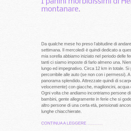
I panini morbidissimi di He
montanare.
Da qualche mese ho preso l'abitudine di andar
settimana. Il mercoledì è quindi dedicato a que
mia sorella abbiamo iniziato nel periodo delle 
tanti ci siamo imposte di farlo almeno una. Nie
lungo ed impegnativo. Circa 12 km in totale. Si 
percorribile alle auto (se non con i permessi). A
panorama splendido. Attrezzate quindi di scarpo
velocemente) con giacche, maglioncini, acqua 
Ogni volta che andiamo incontriamo persone di v
bambini, gente allegramente in ferie che si gode
altro persone di una certa età, pensionati ancor
lunghe chiacchierate.
CONTINUA A LEGGERE .............