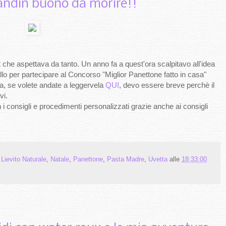
andin buono da morire!!
 che aspettava da tanto. Un anno fa a quest'ora scalpitavo all'idea
ello per partecipare al Concorso "Miglior Panettone fatto in casa"
ia, se volete andate a leggervela
QUI
, devo essere breve perchè il
vi.
 i consigli e procedimenti personalizzati grazie anche ai consigli
,
Lievito Naturale
,
Natale
,
Panettone
,
Pasta Madre
,
Uvetta
alle
18:33:00