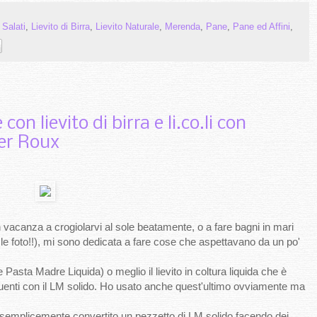
i Salati
,
Lievito di Birra
,
Lievito Naturale
,
Merenda
,
Pane
,
Pane ed Affini
,
con lievito di birra e li.co.li con
er Roux
in vacanza a crogiolarvi al sole beatamente, o a fare bagni in mari
o le foto!!), mi sono dedicata a fare cose che aspettavano da un po'
te Pasta Madre Liquida) o meglio il lievito in coltura liquida che è
requenti con il LM solido. Ho usato anche quest'ultimo ovviamente ma
o semplicemente convertito un pezzetto di LM solido facendo dei