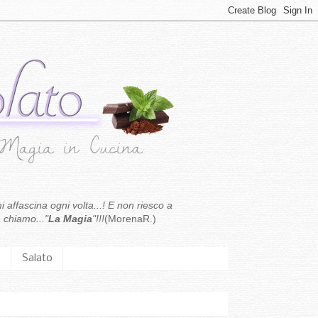
i affascina ogni volta...! E non riesco a
 chiamo..."
La Magia
"!!!
(MorenaR.)
.
Salato