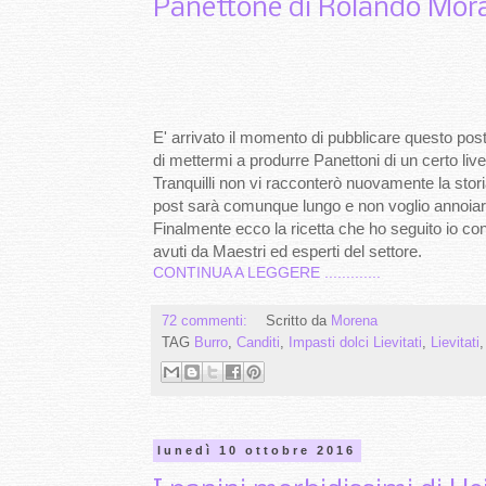
Panettone di Rolando Mor
E' arrivato il momento di pubblicare questo post
di mettermi a produrre Panettoni di un certo liv
Tranquilli non vi racconterò nuovamente la stor
post sarà comunque lungo e non voglio annoiar
Finalmente ecco la ricetta che ho seguito io con
avuti da Maestri ed esperti del settore.
CONTINUA A LEGGERE .............
72 commenti:
Scritto da
Morena
TAG
Burro
,
Canditi
,
Impasti dolci Lievitati
,
Lievitati
lunedì 10 ottobre 2016